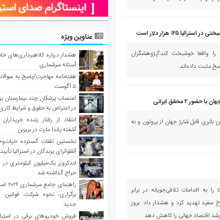
لیا ۱۲۵ هزار دلار است
عناوین ویژه
ما را واقعا خوشبخت کند؟پژوهشگران
هشدار درباره کلاهبرداری‌های خانه‌
آستانه سرشماری
سخ مثبت داده‌اند.
هفته‌نامه مهاجرت/پاسخ به سوالا
۵ آگوست
اعتصاب پزشکان چند بیمارستان بز
ور ۲ محقق ایرانی
در اعتراض به حقوق و شرایط کاری
انتقاد از رفتار زننده خریداران 
ن باتری قابل شارژ جهان از پروتون و نه
آشفته پاندا مارت در بریزبن
نخستین تلفات گسترده حیات‌وح
آنفلوانزای پرندگان در استرالیا تأیی
لندکروزر یک‌میلیون کیلومتری در و
حراج گذاشته شد
راهنمای جا
را به اقدامات تلافی‌جویانه در برابر
برگزاری، نحوه شرکت، قوانین و
 سفید تهدید کرد و هشدار داد: بروز
جدید
 رشد اقتصاد جهانی را کاهش دهد.
فروش خودروهای برقی در استرال