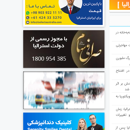
به‌خانه در
ت مهاجرتی
رگ ملبورن
در افتتاح
ش بر اثر
د شد
یکتوریا به
مع سرشماری ۲۰۲۶ استرالیا؛ زمان
 تغییرات
یا پس از