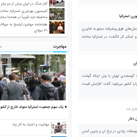
آغاز جنگ در ایران بیش از دو برابر
کمیسیون بهره‌وری استرالیا: ساخت
رن استرالیا
سه‌طبقه باید تقریباً در همه‌جا مجاز
هفته‌نامه مهاجرت/پاسخ به سوالا
تمان‌های فوق پیشرفته مجهز به فناوری
۳۱ جولای
سکنر اثر انگشت در استرالیا ساخته
مهاجرت
مط
ان
گوسفندی تهران با بیان اینکه گوشت
ه وارد کشور می‌شود، گفت: افزایش قیمت
یک سوم جمعیت استرالیا متولد خارج از کشو
طرح شد:
 دلار
مهاجرت و اعتیاد به کار زیاد
انات زیادی در نرخ ارز و پایین آمدن