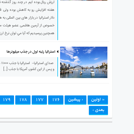
ارزش ریال بوده ایم. در چند روز گذشته
هفته افزایش رو به کاهش بوده ولی ق
دلار استرالیا در بازار های بین المللی 
خصوص از آرمین هاشمی عضو هیئت مدی
همچنین پرسیدیم که آيا مي توان نرخ ارز 
استرالیا رتبه اول در جذب میلیونرها
صد
و پس از این کشور، آمریکا با جذب […]
« اولین
‹ پیشین
176
177
178
179
بعدی ›