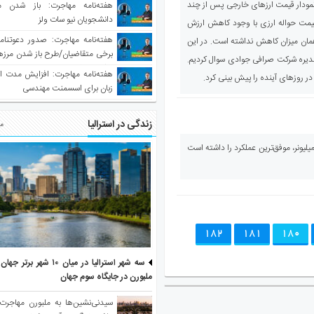
 نمودار قیمت ارزهای خارجی پس از چند
هفته‌نامه مهاجرت: باز شدن م
دانشجویان نیو سات ولز
یمت حواله ارزی با وجود کاهش ارزش
به همان میزان کاهش نداشته است. در این
برخی متقاضیان/طرح باز شدن مرزها 
ره شرکت صرافی جوادی سوال کردیم.
واکسینه شده
هفته‌نامه مهاجرت: افزایش مدت ا
در روزهای آینده را پیش بینی کرد.
زبان برای اسسمنت مهندسی
زندگی در استرالیا
مط
ای استرالیا– استرالیا با جذب ۱۱۰۰۰ میلیونر، موفق‌ترین عملکرد را داشته است
182
181
180
سه شهر استرالیا در میان ۱۰ ش
ملبورن در جایگاه سوم جهان
سیدنی‌نشین‌ها به ملبورن مهاجرت