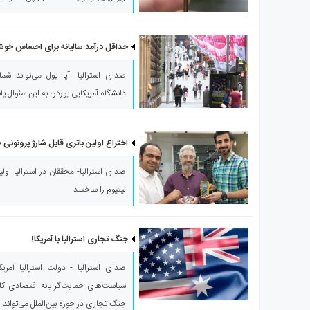
ی
استرالیا
درباره
حداقل درآمد سالیانه برای احساس خوشبختی در استرا
ما
صدای استرالیا- آیا پول می‌تواند ش
ارتباط
با
دانشگاه آمریکایی پوردو، به این سئوال پا
ما
اختراع اولین باتری قابل شارژ پروتونی جهان با حض
صدای استرالیا- محققان در استرالیا اولی
لیتیوم را ساختند.
جنگ تجاری استرالیا با آمریکا!
صدای استرالیا - دولت استرالیا آمریکا 
سیاست‌های حمایت‌گرایانه اقتصادی کاخ
جنگ تجاری در حوزه بین‌الملل می‌تواند