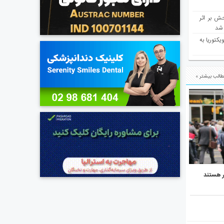
ش بر اثر
د شد
یکتوریا به
الب بیشتر »
ر هستند