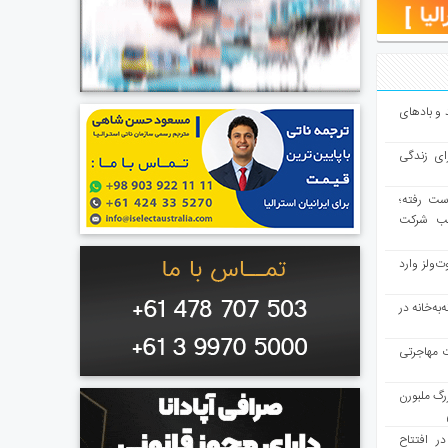
و بادهای
ای زندگی
از دست رفته؛
لب شرکت
ت‌ولز وارد
به‌خانه در
ت مهاجرتی
رگ ملبورن
در افتتاح