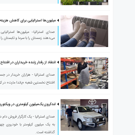
ی
استرالیا
درباره
میلیون‌ها استرالیایی برای کاهش هزینه‌ه
ما
صدای استرالیا– میلیون‌ها استرالیایی
ارتباط
می‌دهند زمستان را با سرما و تابستان را 
با
ما
انتقاد از رفتار زننده خریداران در افتتاح
صدای استرالیا - هزاران خریدار در جس
افتتاح نخستین شعبه «پاندا مارت» در کو
لندکروزر یک‌میلیون کیلومتری در ویکتور
صدای استرالیا - یک کارگزار فروش دام د
به یک میلیون کیلومتر با خودروی چه
گذاشته است.