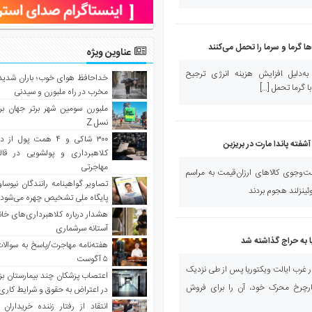
ا گرما و سرما را تحمل می‌کنند
عناوین ویژه
 به‌دلیل افزایش هزینه انرژی ترجیح
خداحافظ هوای خوب؛ باران شدید 
با گرما تحمل […]
مخرب در راه ملبورن و سیدنی
ملبورن سومین شهر برتر جهان بر
نسل Z
۳۰۰ شاکی و ۴ همت پول 
 آشفته پاندا مارت در بریزبن
کلاهبرداری و پولشویی در قا
مهاجرتی
ت‌وجوی کالاهای ارزان‌قیمت به مراسم
تصاویر گواهینامه رانندگان نیوساو
ئینزلند هجوم بردند
پایگاه ملی تشخیص چهره می‌شود
هشدار درباره کلاهبرداری‌های خانه‌
آستانه سرشماری
یا به حراج گذاشته شد
هفته‌نامه مهاجرت/پاسخ به سوالا
۵ آگوست
ر غرب ایالت ویکتوریا پس از طی نزدیک
اعتصاب پزشکان چند بیمارستان بز
ارچرخ محرک خود، آن را برای فروش
در اعتراض به حقوق و شرایط کاری
انتقاد از رفتار زننده خریداران 