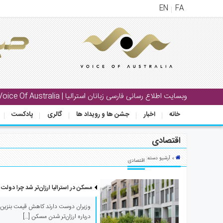
EN
FA
منوی
اصلی
خانه
بار
وبسایت اطلاع رسانی فارسی زبانان استرالیا | Voice Of Australia
جشن
خانه
اخبار
جشن ها و رویداد ها
گالری
پادکست
ها
و
اقتصادی
رویداد
ها
» آرشیو دسته:
اقتصادی
لری
مسکن در استرالیا ارزان‌تر شد چرا دولت 
پادکست
وزیران دوست دارند کاهش قیمت بنزین و 
درباره ارزان‌تر شدن مسکن […]
نستنی