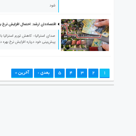
شود
اقتصاددان ارشد: احتمال افزایش نرخ بهر
صدای استرالیا– کاهش تورم استرالیا ب
پیش‌بینی خود درباره افزایش نرخ بهره در 
1
2
3
4
5
بعدی ›
آخرین »