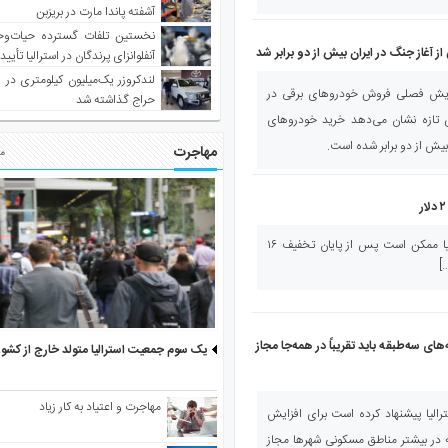
آشفته پاندا مارت در بریزبن
نخستین تلفات گسترده حیات‌وح
 آغاز جنگ در ایران بیش از دو برابر شد
آنفلوانزای پرندگان در استرالیا تأیی
لندکروزر یک‌میلیون کیلومتری در و
افزایش فصلی فروش خودروهای برقی در
حراج گذاشته شد
ی تازه نشان می‌دهد خرید خودروهای
مهاجرت
مط
صدای استرالیا– قیمت بنزین در استرالیا ممکن است پس از پایان تخفیف ۱۶
]
ای سه‌طبقه باید تقریباً در همه‌جا مجاز
یک سوم جمعیت استرالیا متولد خارج از کشو
مهاجرت و اعتیاد به کار زیاد
رالیا پیشنهاد کرده است برای افزایش
در بیشتر مناطق مسکونی شهرها مجاز