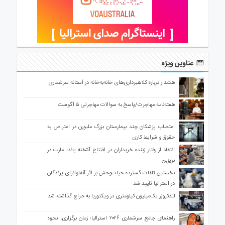
عناوین ویژه
هشدار درباره کلاهبرداری‌های خانه‌به‌خانه در آستانه سرشماری
هفته‌نامه مهاجرت/پاسخ به سوالات مهاجرتی ۵ آگوست
اعتصاب پزشکان چند بیمارستان بزرگ ملبورن در اعتراض به
حقوق و شرایط کاری
انتقاد از رفتار زننده خریداران در افتتاح آشفته پاندا مارت در
بریزبن
نخستین تلفات گسترده حیات‌وحش بر اثر آنفلوانزای پرندگان
در استرالیا تأیید شد
لندکروزر یک‌میلیون کیلومتری در ویکتوریا به حراج گذاشته شد
راهنمای جامع سرشماری ۲۰۲۶ استرالیا؛ زمان برگزاری، نحوه