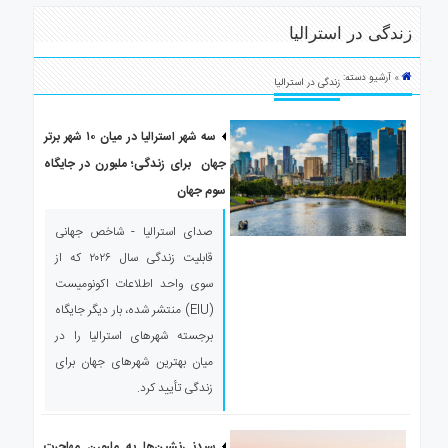
ی
زندگی در استرالیا
استرالیا
درباره
» آرشیو دسته:
ما
زندگی در استرالیا
ارتباط
با
سه شهر استرالیا در میان ۱۰ شهر برتر
ما
جهان برای زندگی؛ ملبورن در جایگاه
سوم جهان
صدای استرالیا - شاخص جهانی
قابلیت زندگی سال ۲۰۲۶ که از
سوی واحد اطلاعات اکونومیست
(EIU) منتشر شده، بار دیگر جایگاه
برجسته شهرهای استرالیا را در
میان بهترین شهرهای جهان برای
زندگی تأیید کرد.
سیدنی‌نشین‌ها به ملبورن مهاجرت