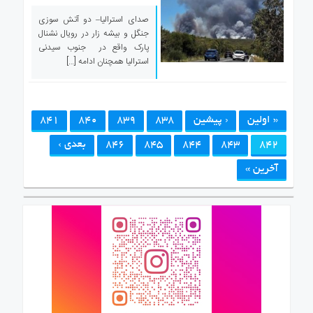
صدای استرالیا– دو آتش سوزی
جنگل و بیشه زار در رویال نشنال
پارک واقع در جنوب سیدنی
استرالیا همچنان ادامه […]
« اولین
‹ پیشین
838
839
840
841
842
843
844
845
846
بعدی ›
آخرین »