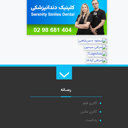
رسـانه
گالری فیلم
گالری عکس
پادکست