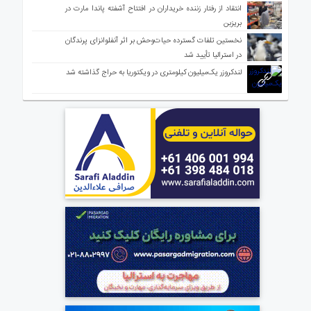
انتقاد از رفتار زننده خریداران در افتتاح آشفته پاندا مارت در
بریزبن
نخستین تلفات گسترده حیات‌وحش بر اثر آنفلوانزای پرندگان
در استرالیا تأیید شد
لندکروزر یک‌میلیون کیلومتری در ویکتوریا به حراج گذاشته شد