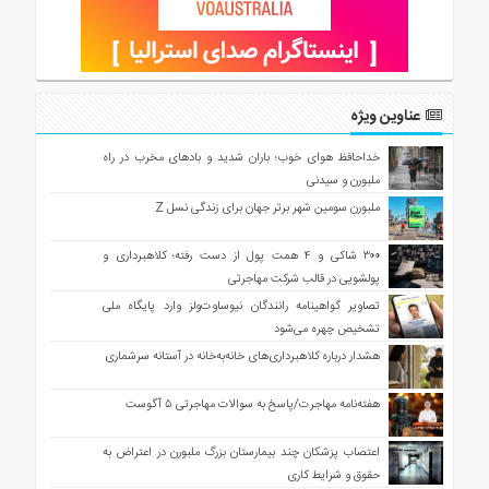
عناوین ویژه
خداحافظ هوای خوب؛ باران شدید و بادهای مخرب در راه
ملبورن و سیدنی
ملبورن سومین شهر برتر جهان برای زندگی نسل Z
۳۰۰ شاکی و ۴ همت پول از دست رفته؛ کلاهبرداری و
پولشویی در قالب شرکت مهاجرتی
تصاویر گواهینامه رانندگان نیوساوت‌ولز وارد پایگاه ملی
تشخیص چهره می‌شود
هشدار درباره کلاهبرداری‌های خانه‌به‌خانه در آستانه سرشماری
هفته‌نامه مهاجرت/پاسخ به سوالات مهاجرتی ۵ آگوست
اعتصاب پزشکان چند بیمارستان بزرگ ملبورن در اعتراض به
حقوق و شرایط کاری