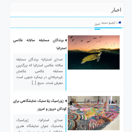
ی
اخبار
استرالیا
درباره
» آرشیو دسته:
ما
اخبار
ارتباط
با
برندگان مسابقه سالانه عکاسی
ما
استرالیا
صدای استرالیا- برندگان مسابقه
سالانه عکاسی استرالیا که بزرگترین
مسابقه عکاسی عکاسان
غیرحرفه‌ای در نیمکره جنوبی است
معرفی شدند. منبع: […]
ژوراسیک پلاستیک نمایشگاهی برای
کودکان دیروز و امروز
صدای استرالیا– ژوراسیک
پلاستیک عنوان نمایشگاه هنری
خلاقانه ایست در سیدنی برای