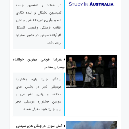
در هفتاد و ششمین جلسه
کمیسیون نخبگان و آینده نگاری
علم و نوآوری دبیرخانه شورای عالی
انقلاب فرهنگی وضعیت اشتغال
فارغ‌التحصیلان در کشور استرالیا
بررسی شد.
علیرضا قربانی بهترین خواننده
موسیقی معاصر
برندگان جایزه باربد جشنواره
موسیقی فجر در بخش های
مختلف و بهترین ناشر سی و
سومین جشنواره موسیقی فجر
برای جایزه باربد معرفی شدند.
آتش سوزی در جنگل های سیدنی