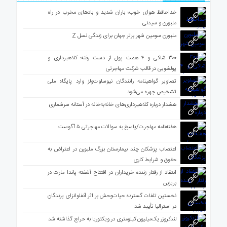
خداحافظ هوای خوب؛ باران شدید و بادهای مخرب در راه
ملبورن و سیدنی
ملبورن سومین شهر برتر جهان برای زندگی نسل Z
۳۰۰ شاکی و ۴ همت پول از دست رفته؛ کلاهبرداری و
پولشویی در قالب شرکت مهاجرتی
تصاویر گواهینامه رانندگان نیوساوت‌ولز وارد پایگاه ملی
تشخیص چهره می‌شود
هشدار درباره کلاهبرداری‌های خانه‌به‌خانه در آستانه سرشماری
هفته‌نامه مهاجرت/پاسخ به سوالات مهاجرتی ۵ آگوست
اعتصاب پزشکان چند بیمارستان بزرگ ملبورن در اعتراض به
حقوق و شرایط کاری
انتقاد از رفتار زننده خریداران در افتتاح آشفته پاندا مارت در
بریزبن
نخستین تلفات گسترده حیات‌وحش بر اثر آنفلوانزای پرندگان
در استرالیا تأیید شد
لندکروزر یک‌میلیون کیلومتری در ویکتوریا به حراج گذاشته شد