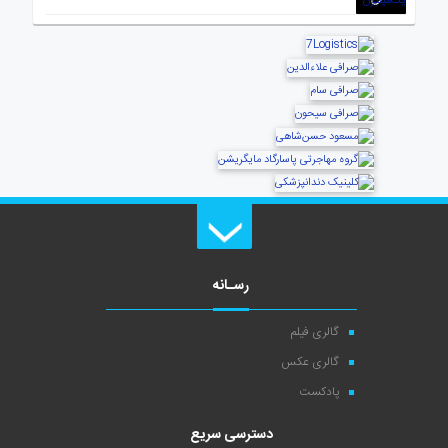
رسـانه
گالری فیلم
گالری عکس
پادکست
دسترسی سریع