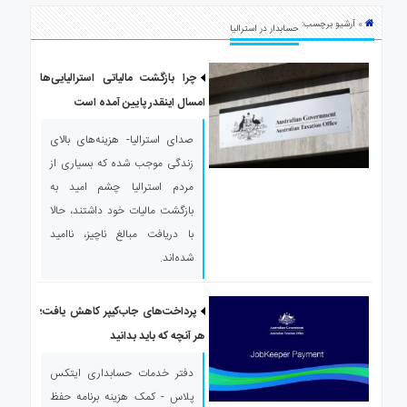
ی
» آرشیو برچسب:
استرالیا
حسابدار در استرالیا
درباره
ما
چرا بازگشت مالیاتی استرالیایی‌ها
امسال اینقدر پایین آمده است
ارتباط
با
صدای استرالیا- هزینه‌های بالای
ما
زندگی موجب شده که بسیاری از
مردم استرالیا چشم امید به
بازگشت مالیات خود داشتند، حالا
با دریافت مبالغ ناچیز، ناامید
شده‌اند.
پرداخت‌های جاب‌کیپر کاهش یافت؛
هر آنچه که باید بدانید
دفتر خدمات حسابداری ایتکس
پلاس - کمک هزینه برنامه حفظ