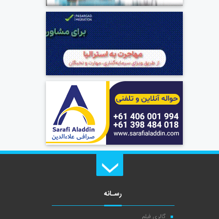
رسـانه
گالری فیلم