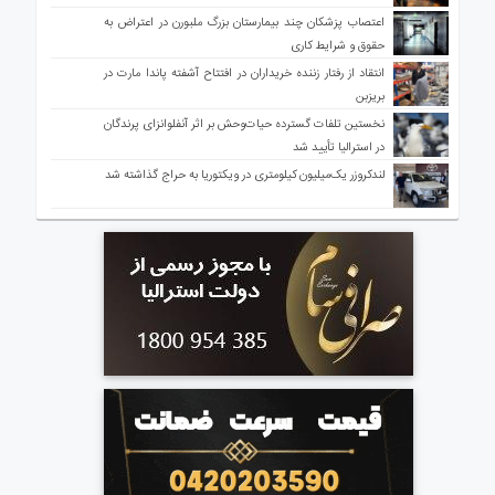
اعتصاب پزشکان چند بیمارستان بزرگ ملبورن در اعتراض به
حقوق و شرایط کاری
انتقاد از رفتار زننده خریداران در افتتاح آشفته پاندا مارت در
بریزبن
نخستین تلفات گسترده حیات‌وحش بر اثر آنفلوانزای پرندگان
در استرالیا تأیید شد
لندکروزر یک‌میلیون کیلومتری در ویکتوریا به حراج گذاشته شد