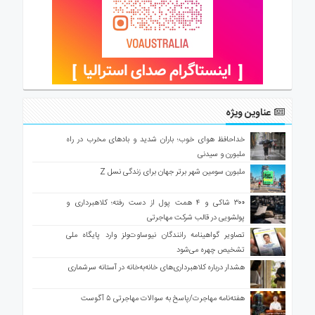
عناوین ویژه
خداحافظ هوای خوب؛ باران شدید و بادهای مخرب در راه
ملبورن و سیدنی
ملبورن سومین شهر برتر جهان برای زندگی نسل Z
۳۰۰ شاکی و ۴ همت پول از دست رفته؛ کلاهبرداری و
پولشویی در قالب شرکت مهاجرتی
تصاویر گواهینامه رانندگان نیوساوت‌ولز وارد پایگاه ملی
تشخیص چهره می‌شود
هشدار درباره کلاهبرداری‌های خانه‌به‌خانه در آستانه سرشماری
هفته‌نامه مهاجرت/پاسخ به سوالات مهاجرتی ۵ آگوست