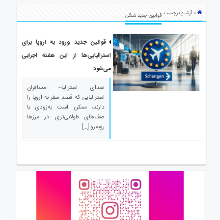
ی
» آرشیو برچسب:
استرالیا
قوانین جدید شنگن
درباره
ما
قوانین جدید ورود به اروپا برای
استرالیایی‌ها از این هفته اجرایی
ارتباط
با
می‌شود
ما
صدای استرالیا– مسافران
استرالیایی که قصد سفر به اروپا را
دارند، ممکن است به‌زودی با
صف‌های طولانی‌تری در مرزها
روبه‌رو […]