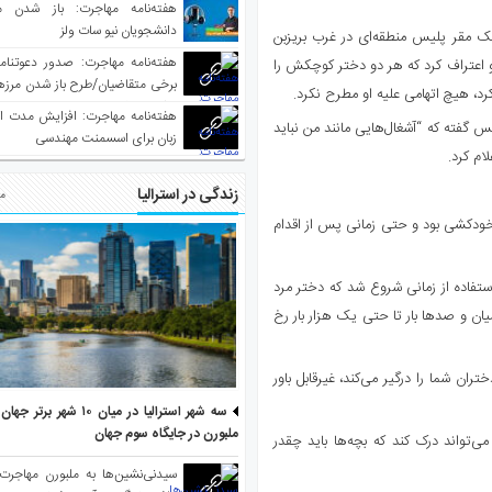
هفته‌نامه مهاجرت: باز شدن م
دانشجویان نیو سات ولز
لد، دادستان، به دادگاه گفت که این مرد در ژوئیه ۲۰۲۱ به یک مقر پلیس منطقه‌ای در غرب بریزبن
او اعتراف کرد که هر دو دختر کوچکش را
برخی متقاضیان/طرح باز شدن مرزها 
رد، هیچ اتهامی علیه او مطرح نکرد.
واکسینه شده
هفته‌نامه مهاجرت: افزایش مدت ا
گفته که “آشغال‌هایی مانند من نباید
زبان برای اسسمنت مهندسی
ام کرد.
زندگی در استرالیا
مط
ار خودکشی بود و حتی زمانی پس از اقدام
فاده از زمانی شروع شد که دختر مرد
ان و صدها بار تا حتی یک هزار بار رخ
ان شما را درگیر می‌کند، غیرقابل باور
سه شهر استرالیا در میان ۱۰ ش
ملبورن در جایگاه سوم جهان
واند درک کند که بچه‌ها باید چقدر
سیدنی‌نشین‌ها به ملبورن مهاجرت