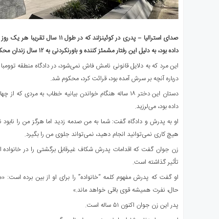
صدای استرالیا – پدری در کوئینزلند که در
داده بود، به دلیل این رفتار مشمئز کننده و باورنکردنی به ۱۲ سال زندان محکوم شد.
این مرد که به دلایل قانونی نامش فاش نمی‌شود، در دادگاه منطقه توومبا
درباره آنچه بر سرش آمده بود، قرائت کرد، محکوم شد.
داده بود، می‌لرزید.
او به پدرش و دادگاه گفت: شما به من صدمه زدید اما هرگز من را نابود 
هیچ کاری نمی‌توانید انجام دهید، نمی‌تواند جلوی من را بگیرد.
زن جوان گفت که اقدامات پدرش شکاف غیرقابل برگشتی را در خانواده ایجا
تأثیر گذاشته است.
او گفت که پدرش مفهوم کلمه “خانواده” را برای او از بین برده است: «من 
حال، نفرت همیشه قوی باقی خواهد ماند.»
پدر این زن جوان اکنون ۵۱ ساله است.