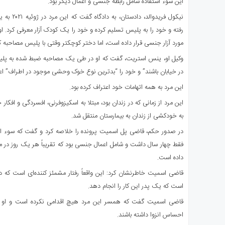
این سوء استفاده شامل رابطه جنسی و اعمال دیگر بود.
نیکول فریدوا
رفته و خود را به پلیس تسلیم کرده و خود را یک کودک آزار معرفی کرد. 
مورد آزار جنسی قرار داده است، اما دختر کوچکتر وقتی با پلیس مصاحبه ک
وکیل او، ینس استریت، گفت که او در طی یک مصاحبه ضبط شده به پلیس 
در خیابان باشند” و خود را “بدترین نوع خوک وحشی موجود در اطراف” اعل
این مرد به همه اتهامات خود اعتراف کرده بود.
این مرد از زمانی که در زندان بود، مبتلا به اسکیزوفرنی، افسردگی و افک
به خودکشی از زندان به بیمارستان منتقل شد.
در صدور حکم، قاضی پل اسمیت پرونده را خلاصه کرد و گفت که سوء است
فقط چهار سال داشت و شامل اعمال جنسی بود که تقریباً هر یک روز در می
داده است.
قاضی اسمیت خاطرنشان کرد: این واقعاً رفتار مشمئز کننده‌ای است که دختر
است که یک پدر این کار را انجام دهد.
قاضی اسمیت گفت که همسر این مرد هیچ اقدامی نکرده است و او می‌ت
احساس انزوا داشته باشند.