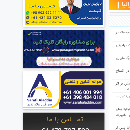
به‌خانه در
ت مهاجرتی
رگ ملبورن
در افتتاح
ش بر اثر
د شد
یکتوریا به
مع سرشماری ۲۰۲۶ استرالیا؛ زمان
 تغییرات
یا پس از