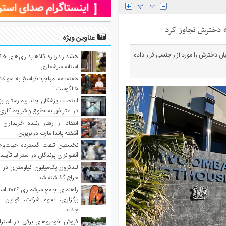
عناوین ویژه
11 سال تقریبا هر یک روز در میان دخترش را مورد آزار جنسی قرار داده
هشدار درباره کلاهبرداری‌های خانه‌
آستانه سرشماری
هفته‌نامه مهاجرت/پاسخ به سوالا
۵ آگوست
اعتصاب پزشکان چند بیمارستان بز
در اعتراض به حقوق و شرایط کاری
انتقاد از رفتار زننده خریداران 
آشفته پاندا مارت در بریزبن
نخستین تلفات گسترده حیات‌وح
آنفلوانزای پرندگان در استرالیا تأیی
لندکروزر یک‌میلیون کیلومتری در و
حراج گذاشته شد
راهنمای جا
برگزاری، نحوه شرکت، قوانین و
جدید
فروش خودروهای برقی در استرال