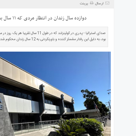
ی
ارسال
پرینت
استرالیا
دوازده سال زندان در انتظار مردی که ۱۱ سال به دخترش تجاوز کرد
درباره
ما
صدای استرالیا - پدری در کوئینزلند که در طول 
ارتباط
بود، به دلیل این رفتار مشمئز کننده و باورنکردنی به 12 سال زندان محکوم شد.
با
ما