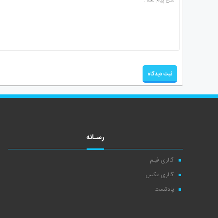
رسـانه
گالری فیلم
گالری عکس
پادکست