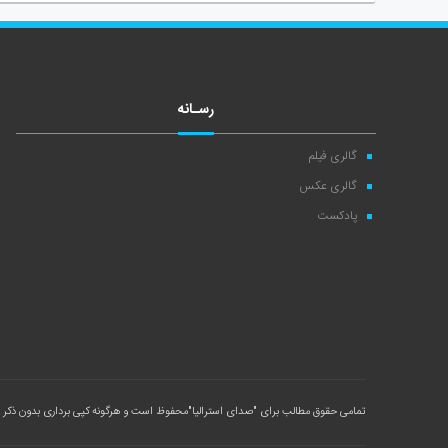
رسـانه
گالری فیلم
گالری عکس
پادکست
تمامی حقوق مطالب برای
"صدای استرالیا"
محفوظ است و هرگونه کپی برداری بدون ذکر م