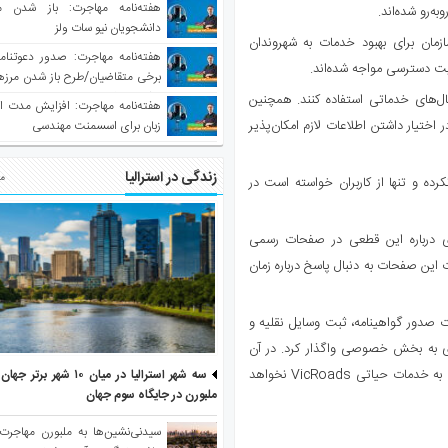
هفته‌نامه مهاجرت: باز شدن م
ه‌رو شده‌اند.
دانشجویان نیو سات ولز
ی این سازمان برای بهبود خدمات به شهروندان
یت دسترسی مواجه شده‌اند.
برخی متقاضیان/طرح باز شدن مرزها 
واکسینه شده
نال‌های خدماتی استفاده کنند. همچنین
هفته‌نامه مهاجرت: افزایش مدت ا
ن همچنان از طریق BPAY و در صورت در اختیار داشتن اطلاعات لازم امکان‌پذیر
زبان برای اسسمنت مهندسی
زندگی در استرالیا
مط
اعلام نکرده و تنها از کاربران خواسته است در
‌ای درباره این قطعی در صفحات رسمی
ات این صفحات به دنبال پاسخ درباره زمان
ولت ویکتوریا بخش خدمات صدور گواهینامه، ثبت وسایل نقلیه و
 را در قالب یک قرارداد ۷.۹ میلیارد دلاری به بخش خصوصی واگذار کرد. در آن
زمان دولت تأکید کرده بود که این واگذاری تأثیری بر دسترسی شهروندان به خدمات حیاتی VicRoads نخواهد
سه شهر استرالیا در میان ۱۰ ش
ملبورن در جایگاه سوم جهان
سیدنی‌نشین‌ها به ملبورن مهاجرت