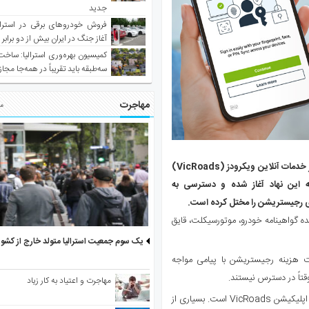
جدید
فروش خودروهای برقی در استرال
آغاز جنگ در ایران بیش از دو برابر
کمیسیون بهره‌وری استرالیا: ساخت
سه‌طبقه باید تقریباً در همه‌جا مجاز
مهاجرت
مط
صدای استرالیا – میلیون‌ها راننده در ایالت ویکتوریا همچنان با اختلال در خدمات آنلاین ویکرودز (VicRoads)
ه این نهاد آغاز شده و دسترسی به
ای رجیستریشن را مختل کرده است.
نده گواهینامه خودرو، موتورسیکلت، قایق
یک سوم جمعیت استرالیا متولد خارج از کشو
خت هزینه رجیستریشن با پیامی مواجه
قتاً در دسترس نیستند.
مهاجرت و اعتیاد به کار زیاد
یکی از مهم‌ترین مشکلات گزارش‌شده، از کار افتادن گواهینامه دیجیتال در اپلیکیشن VicRoads است. بسیاری از