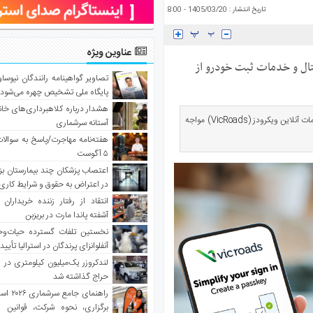
تاریخ انتشار : 1405/03/20 - 8:00
عناوین ویژه
VicR؛ گواهینامه دیجیتال و خدمات ثبت خودرو از
تصاویر گواهینامه رانندگان نیوساو
پایگاه ملی تشخیص چهره می‌شود
هشدار درباره کلاهبرداری‌های خانه‌
صدای استرالیا - میلیون‌ها راننده در ایالت ویکتوریا همچنان با اختلال در خدمات آنلاین ویکرودز (VicRoads) مواجه
آستانه سرشماری
هفته‌نامه مهاجرت/پاسخ به سوالا
۵ آگوست
اعتصاب پزشکان چند بیمارستان بز
در اعتراض به حقوق و شرایط کاری
انتقاد از رفتار زننده خریداران 
آشفته پاندا مارت در بریزبن
نخستین تلفات گسترده حیات‌وح
آنفلوانزای پرندگان در استرالیا تأیی
لندکروزر یک‌میلیون کیلومتری در و
حراج گذاشته شد
راهنمای جا
برگزاری، نحوه شرکت، قوانین و