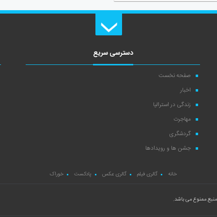
دسترسی سریع
صفحه نخست
اخبار
زندگی در استرالیا
مهاجرت
گردشگری
جشن ها و رویدادها
خانه
گالری فیلم
گالری عکس
پادکست
خوراک
نبع ممنوع می باشد.