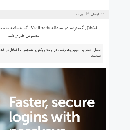
ی
استرالیا
ارسال
پرینت
درباره
ما
اختلال گسترده در سامانه oads
ارتباط
دسترس خارج شد
با
ما
هستند