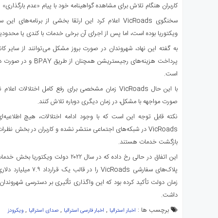
کاربران هنگام تلاش برای مشاهده گواهینامه خود با پیام «عدم بارگذاری» روب
سخنگوی VicRoads اعلام کرد این ارتقا بخشی از برنامه‌ها
ویکتوریا بوده است، اما پس از اجرای آن برخی خدمات با کندی یا محدود
به گفته این نهاد، شهروندان در صورت بروز مشکل می‌توانند از سایر کا
پرداخت هزینه‌های رجیستریش
است.
با این حال VicRoads زمان مشخصی برای رفع کامل اختلالات 
صورت مواجهه با مشکل، در زمان دیگری دوباره تلاش کنند.
نکته قابل توجه این است که با وجود ادامه اختلالات، هیچ اطلاعیه
VicRoads در شبکه‌های اجتماعی منتشر نشده و کاربران در بخش نظر
بازگشت خدمات هستند.
این اتفاق در حالی رخ داده که در سال ۲۰۲۲ د
پلاک‌های سفارشی VicRoads
داشت.
برچسب ها :
,
,
,
اخبار استرالیا
اخبار فارسی استرالیا
صدای استرالیا
ویکرودز