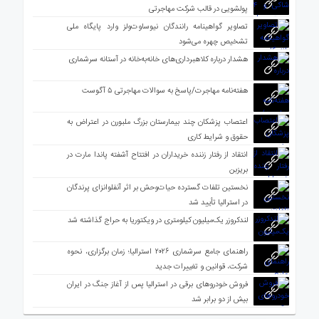
پولشویی در قالب شرکت مهاجرتی
تصاویر گواهینامه رانندگان نیوساوت‌ولز وارد پایگاه ملی
تشخیص چهره می‌شود
هشدار درباره کلاهبرداری‌های خانه‌به‌خانه در آستانه سرشماری
هفته‌نامه مهاجرت/پاسخ به سوالات مهاجرتی ۵ آگوست
اعتصاب پزشکان چند بیمارستان بزرگ ملبورن در اعتراض به
حقوق و شرایط کاری
انتقاد از رفتار زننده خریداران در افتتاح آشفته پاندا مارت در
بریزبن
نخستین تلفات گسترده حیات‌وحش بر اثر آنفلوانزای پرندگان
در استرالیا تأیید شد
لندکروزر یک‌میلیون کیلومتری در ویکتوریا به حراج گذاشته شد
راهنمای جامع سرشماری ۲۰۲۶ استرالیا؛ زمان برگزاری، نحوه
شرکت، قوانین و تغییرات جدید
فروش خودروهای برقی در استرالیا پس از آغاز جنگ در ایران
بیش از دو برابر شد