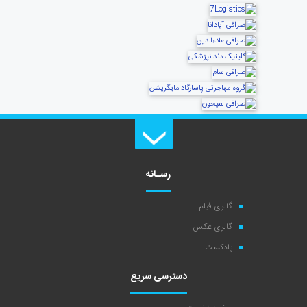
رسـانه
گالری فیلم
گالری عکس
پادکست
دسترسی سریع