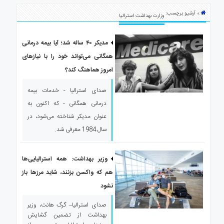
ی
» آرشیو برچسب:
استرالیا
وزارت بهداشت استرالیا
درباره
ما
مدیکر ۴۰ ساله شد؛ آیا بیمه درمانی
همگانی می‌تواند خود را با نیازهای
ارتباط
با
امروز هماهنگ کند؟
ما
صدای استرالیا - خدمات بیمه
درمانی همگانی - که اکنون به
عنوان مدیکر شناخته می‌شود، در
سال 1984 معرفی شد.
وزیر بهداشت: همه استرالیایی‌ها
هم که واکسن بزنند، شاید مرزها باز
نشود
صدای استرالیا– گرگ هانت، وزیر
بهداشت از تضمین گشایش