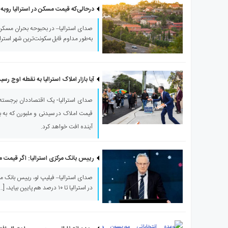
درحالی‌که قیمت مسکن در استرالیا روب
صدای استرالیا– در بحبوحه‌ بحران مسکن
به‌طور مداوم قابل سکونت‌ترین شهر استرالی
آیا بازار املاک استرالیا به نقطه اوج ر
صدای استرالیا- یک اقتصاددان برجسته
آینده افت خواهد کرد.
رییس بانک مرکزی استرالیا: اگر قیمت مسکن ۱۰ درصد افت کند، تعج
صدای استرالیا– فیلیپ لو، رییس بانک م
در استرالیا تا ۱۰ درصد هم پایین بیاید، […]