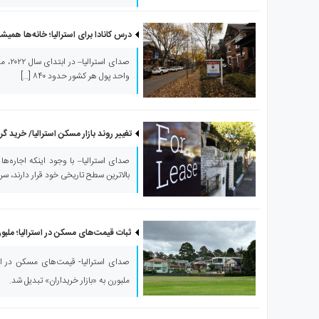
ی
استرالیا
درس کانادا برای استرالیا؛ خانه‌ها همیشه
درباره
ما
صدای ا
واحد پول هر کشور حدود ۸۴۰ […]
ارتباط
با
ما
تغییر روند بازار مسکن استرالیا/ خرید گران‌
صدای استرالیا– با وجود اینکه اجاره‌ها 
بالاترین سطح تاریخی خود قرار دارند، س
ثبات قیمت‌های مسکن در استرالیا؛ ملبور
صدای استرالیا- قیمت‌های مسکن در استر
ملبورن به «بازار خریداران» تبدیل شد.