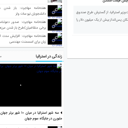
فزایش قیمت مسکن
هفته‌نامه مهاجرت: باز شدن م
وزیر استرالیا، از گسترش طرح صندوق
دانشجویان نیو سات ولز
ن پس‌انداز بیش از یک میلیون دلار را
برخی متقاضیان/طرح باز شدن مرزها 
واکسینه شده
هفته‌نامه مهاجرت: افزایش مدت ا
زبان برای اسسمنت مهندسی
زندگی در استرالیا
مط
سه شهر استرالیا در میان ۱۰ ش
ملبورن در جایگاه سوم جهان