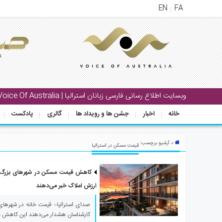
EN
FA
منوی
اصلی
خانه
بار
وبسایت اطلاع رسانی فارسی زبانان استرالیا | Voice Of Australia
جشن
خانه
اخبار
جشن ها و رویداد ها
گالری
پادکست
ها
و
رویداد
» آرشیو برچسب:
قیمت مسکن در استرالیا
ها
لری
ارزش املاک خبر می‌دهند
پادکست
صدای استرالیا– قیمت خانه در شهرهای ب
کارشناسان هشدار می‌دهند این کاهش 
نستنی