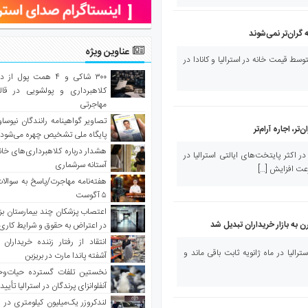
 گران‌تر نمی‌شوند
عناوین ویژه
سترالیا– در ابتدای سال ۲۰۲۲، متوسط قیمت خانه در استرالیا و کانادا در
۳۰۰ شاکی و ۴ همت پول 
کلاهبرداری و پولشویی در قا
مهاجرتی
تصاویر گواهینامه رانندگان نیوساو
تر، اجاره آرام‌تر
پایگاه ملی تشخیص چهره می‌شود
هشدار درباره کلاهبرداری‌های خانه‌
در اکثر پایتخت‌های ایالتی استرالیا در
آستانه سرشماری
رعت افزایش […]
هفته‌نامه مهاجرت/پاسخ به سوالا
۵ آگوست
اعتصاب پزشکان چند بیمارستان بز
ن به بازار خریداران تبدیل شد
در اعتراض به حقوق و شرایط کاری
انتقاد از رفتار زننده خریداران 
الیا در ماه ژانویه ثابت باقی ماند و
آشفته پاندا مارت در بریزبن
نخستین تلفات گسترده حیات‌وح
آنفلوانزای پرندگان در استرالیا تأیی
لندکروزر یک‌میلیون کیلومتری در و