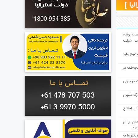
از دست رفته؛
لب شرکت
ت‌ولز وارد
به‌خانه در
ت مهاجرتی
رگ ملبورن
در افتتاح
ش بر اثر
د شد
یکتوریا به