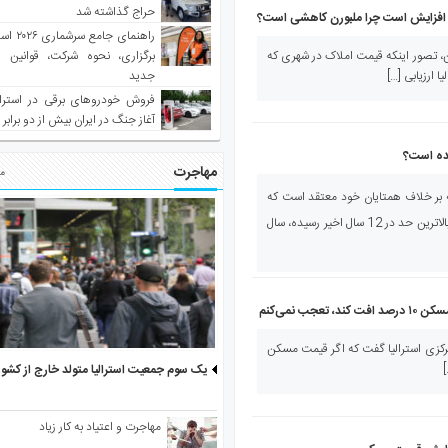
حراج گذاشته شد
ه‌ افزایش است چرا ملبورن کاهشی است؟
راهنمای جا
، تصور اینکه قیمت املاک در شهری که
برگزاری، نحوه شرکت، قوانین و
ا ارزیابی […]
جدید
فروش خودروهای برقی در استرال
آغاز جنگ در ایران بیش از دو برابر
سیده است؟
مهاجرت
مط
 بر خلاف همتایان خود معتقد است که
قیمت املاک در سیدنی و ملبورن که به بالاترین حد در 12 سال اخیر رسیده، سال
ب نمی‌کنم
رکزی استرالیا گفت که اگر قیمت مسکن
یک سوم جمعیت استرالیا متولد خارج از کشو
مهاجرت و اعتیاد به کار زیاد