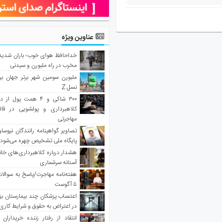
عناوین ویژه
خداحافظ هوای خوب؛ باران شدید 
مخرب در راه ملبورن و سیدنی
ملبورن سومین شهر برتر جهان بر
نسل Z
۳۰۰ شاکی و ۴ همت پول 
کلاهبرداری و پولشویی در قا
مهاجرتی
تصاویر گواهینامه رانندگان نیوساو
پایگاه ملی تشخیص چهره می‌شود
هشدار درباره کلاهبرداری‌های خانه‌
آستانه سرشماری
هفته‌نامه مهاجرت/پاسخ به سوالا
۵ آگوست
اعتصاب پزشکان چند بیمارستان بز
در اعتراض به حقوق و شرایط کاری
انتقاد از رفتار زننده خریداران 