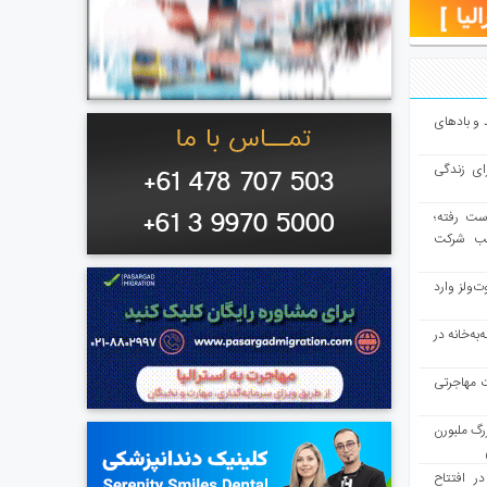
و بادهای
ای زندگی
از دست رفته؛
لب شرکت
ت‌ولز وارد
به‌خانه در
ت مهاجرتی
رگ ملبورن
در افتتاح