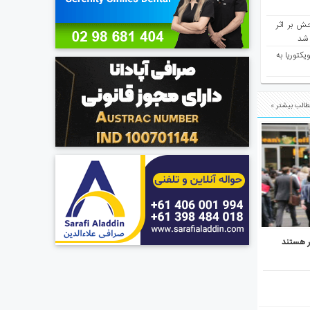
ش بر اثر
د شد
یکتوریا به
الب بیشتر »
ر هستند