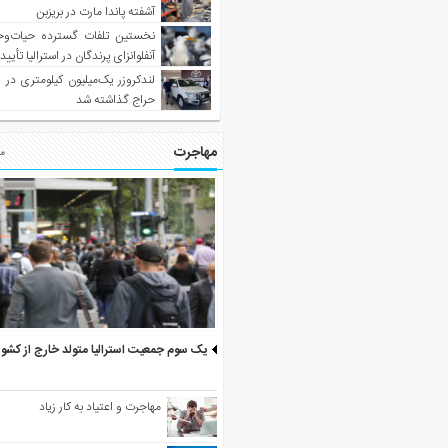
آشفته پاندا مارت در بریزبن
نخستین تلفات گسترده حیات‌وح
آنفلوانزای پرندگان در استرالیا تأیی
لندکروزر یک‌میلیون کیلومتری در و
حراج گذاشته شد
مهاجرت
مط
یک سوم جمعیت استرالیا متولد خارج از کشو
مهاجرت و اعتیاد به کار زیاد