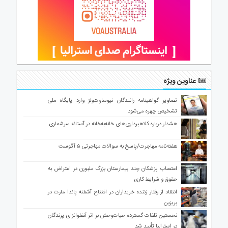
عناوین ویژه
تصاویر گواهینامه رانندگان نیوساوت‌ولز وارد پایگاه ملی
تشخیص چهره می‌شود
هشدار درباره کلاهبرداری‌های خانه‌به‌خانه در آستانه سرشماری
هفته‌نامه مهاجرت/پاسخ به سوالات مهاجرتی ۵ آگوست
اعتصاب پزشکان چند بیمارستان بزرگ ملبورن در اعتراض به
حقوق و شرایط کاری
انتقاد از رفتار زننده خریداران در افتتاح آشفته پاندا مارت در
بریزبن
نخستین تلفات گسترده حیات‌وحش بر اثر آنفلوانزای پرندگان
در استرالیا تأیید شد