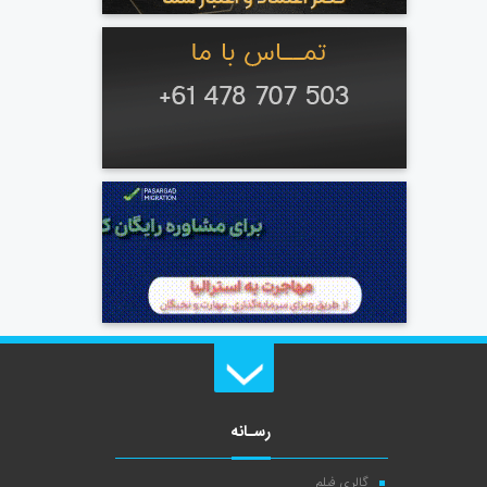
رسـانه
گالری فیلم