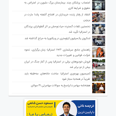
اعتصاب پزشکان چند بیمارستان بزرگ ملبورن در اعتراض به
حقوق و شرایط کاری
انتقاد از رفتار زننده خریداران در افتتاح آشفته پاندا مارت در
بریزبن
نخستین تلفات گسترده حیات‌وحش بر اثر آنفلوانزای پرندگان
در استرالیا تأیید شد
لندکروزر یک‌میلیون کیلومتری در ویکتوریا به حراج گذاشته شد
راهنمای جامع سرشماری ۲۰۲۶ استرالیا؛ زمان برگزاری، نحوه
شرکت، قوانین و تغییرات جدید
فروش خودروهای برقی در استرالیا پس از آغاز جنگ در ایران
بیش از دو برابر شد
کمیسیون بهره‌وری استرالیا: ساخت خانه‌های سه‌طبقه باید
تقریباً در همه‌جا مجاز شود
هفته‌نامه مهاجرت/پاسخ به سوالات مهاجرتی ۳۱ جولای