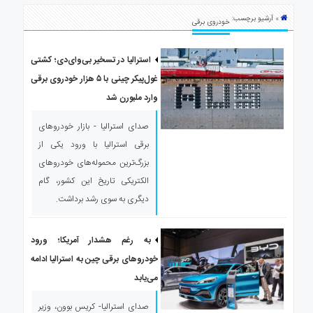
ی
» آرشیو برچسب:
استرالیا
خودروی برقی
درباره
ما
استرالیا در تسخیر بی‌وای‌دی؛ کشتی
غول‌پیکر چینی با ۵ هزار خودروی برقی
ارتباط
با
وارد ملبورن شد
ما
صدای استرالیا - بازار خودروهای
برقی استرالیا با ورود یکی از
بزرگ‌ترین محموله‌های خودروهای
الکتریکی تاریخ این کشور، گام
دیگری به سوی رشد برداشت.
به رغم هشدار آمریکا؛ ورود
خودروهای برقی چین به استرالیا ادامه
می‌یابد
صدای استرالیا- کریس بوون، وزیر