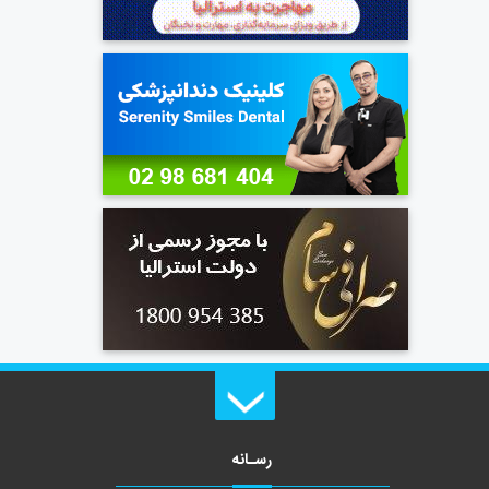
رسـانه