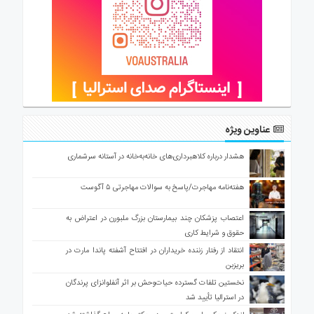
عناوین ویژه
هشدار درباره کلاهبرداری‌های خانه‌به‌خانه در آستانه سرشماری
هفته‌نامه مهاجرت/پاسخ به سوالات مهاجرتی ۵ آگوست
اعتصاب پزشکان چند بیمارستان بزرگ ملبورن در اعتراض به
حقوق و شرایط کاری
انتقاد از رفتار زننده خریداران در افتتاح آشفته پاندا مارت در
بریزبن
نخستین تلفات گسترده حیات‌وحش بر اثر آنفلوانزای پرندگان
در استرالیا تأیید شد