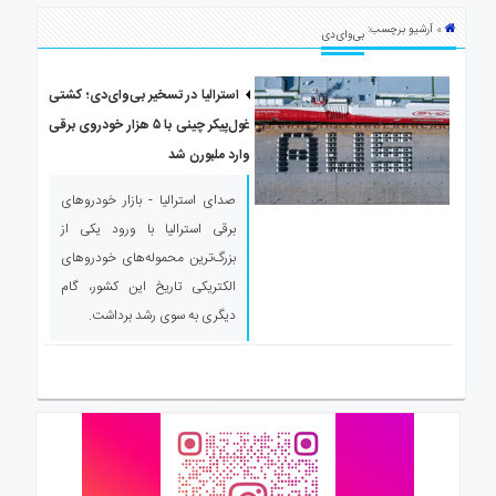
ی
» آرشیو برچسب:
استرالیا
بی‌وای‌دی
درباره
ما
استرالیا در تسخیر بی‌وای‌دی؛ کشتی
غول‌پیکر چینی با ۵ هزار خودروی برقی
ارتباط
با
وارد ملبورن شد
ما
صدای استرالیا - بازار خودروهای
برقی استرالیا با ورود یکی از
بزرگ‌ترین محموله‌های خودروهای
الکتریکی تاریخ این کشور، گام
دیگری به سوی رشد برداشت.