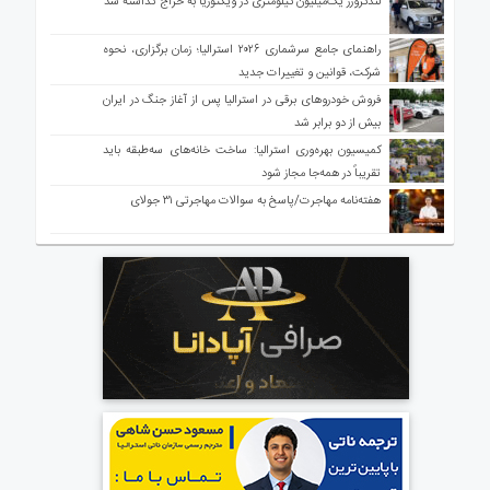
لندکروزر یک‌میلیون کیلومتری در ویکتوریا به حراج گذاشته شد
راهنمای جامع سرشماری ۲۰۲۶ استرالیا؛ زمان برگزاری، نحوه
شرکت، قوانین و تغییرات جدید
فروش خودروهای برقی در استرالیا پس از آغاز جنگ در ایران
بیش از دو برابر شد
کمیسیون بهره‌وری استرالیا: ساخت خانه‌های سه‌طبقه باید
تقریباً در همه‌جا مجاز شود
هفته‌نامه مهاجرت/پاسخ به سوالات مهاجرتی ۳۱ جولای