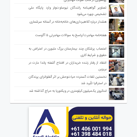
پولشویی در قالب شرکت مهاجرتی
تصاویر گواهینامه رانندگان نیوساوت‌ولز وارد پایگاه ملی
تشخیص چهره می‌شود
هشدار درباره کلاهبرداری‌های خانه‌به‌خانه در آستانه سرشماری
هفته‌نامه مهاجرت/پاسخ به سوالات مهاجرتی ۵ آگوست
اعتصاب پزشکان چند بیمارستان بزرگ ملبورن در اعتراض به
حقوق و شرایط کاری
انتقاد از رفتار زننده خریداران در افتتاح آشفته پاندا مارت در
بریزبن
نخستین تلفات گسترده حیات‌وحش بر اثر آنفلوانزای پرندگان
در استرالیا تأیید شد
لندکروزر یک‌میلیون کیلومتری در ویکتوریا به حراج گذاشته شد