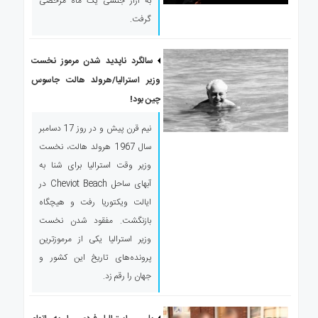
به آزار جنسی یک ماه مرخصی
گرفت.
سالگرد ناپدید شدن مرموز نخست
وزیر استرالیا/هرولد هالت جاسوس
چین بود!
نیم قرن پیش و در روز 17 دسامبر
سال 1967 هرولد هالت، نخست
وزیر وقت استرالیا برای شنا به
آبهای ساحل ‏Cheviot ‎Beach‏ در
ایالت ویکتوریا رفت و هیچگاه
بازنگشت. مفقود شدن نخست
وزیر استرالیا یکی از مرموزترین
پرونده‌های تاریخ این ‏کشور و
جهان را رقم زد.