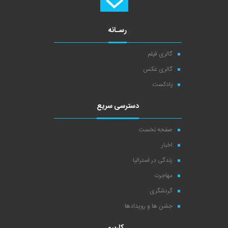
رسـانه
گالری فیلم
گالری عکس
پادکست
دسترسی سریع
صفحه نخست
اخبار
زندگی در استرالیا
مهاجرت
گردشگری
جشن ها و رویدادها
کاربری