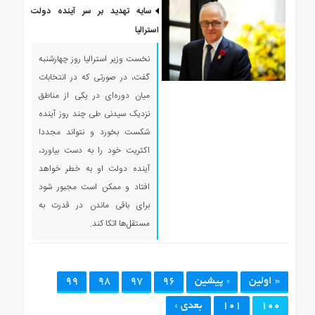
سایه تهدید بر سر آینده دولت
استرالیا
نخست وزیر استرالیا روز چهارشنبه
گفت، در صورتی که در انتخابات
میان دوره‌ای در یکی از مناطق
نزدیک سیدنی طی چند روز آینده
شکست بخورد و نتواند مجددا
اکثریت خود را به دست بیاورد،
آینده دولت او به خطر خواهد
افتاد و ممکن است مجبور شود
برای باقی ماندن در قدرت به
مستقل‌ها اتکا کند.
« اولین
‹ پیشین
96
97
98
99
100
101
بعدی ›