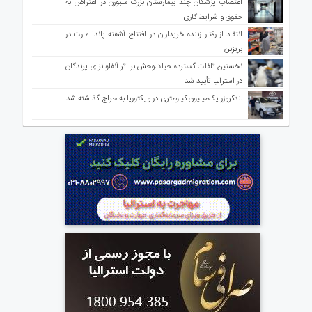
اعتصاب پزشکان چند بیمارستان بزرگ ملبورن در اعتراض به
حقوق و شرایط کاری
انتقاد از رفتار زننده خریداران در افتتاح آشفته پاندا مارت در
بریزبن
نخستین تلفات گسترده حیات‌وحش بر اثر آنفلوانزای پرندگان
در استرالیا تأیید شد
لندکروزر یک‌میلیون کیلومتری در ویکتوریا به حراج گذاشته شد