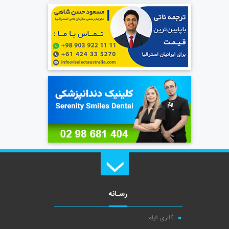
رسـانه
گالری فیلم