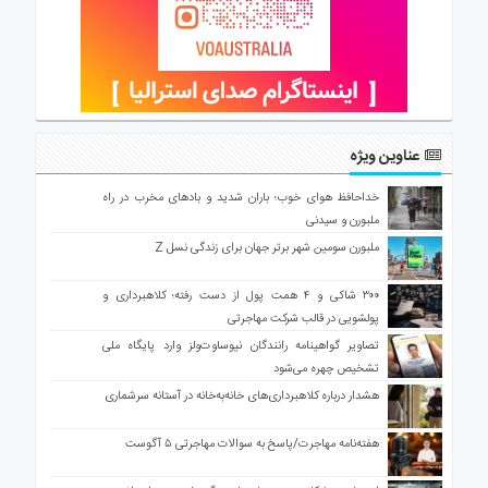
عناوین ویژه
خداحافظ هوای خوب؛ باران شدید و بادهای مخرب در راه
ملبورن و سیدنی
ملبورن سومین شهر برتر جهان برای زندگی نسل Z
۳۰۰ شاکی و ۴ همت پول از دست رفته؛ کلاهبرداری و
پولشویی در قالب شرکت مهاجرتی
تصاویر گواهینامه رانندگان نیوساوت‌ولز وارد پایگاه ملی
تشخیص چهره می‌شود
هشدار درباره کلاهبرداری‌های خانه‌به‌خانه در آستانه سرشماری
هفته‌نامه مهاجرت/پاسخ به سوالات مهاجرتی ۵ آگوست