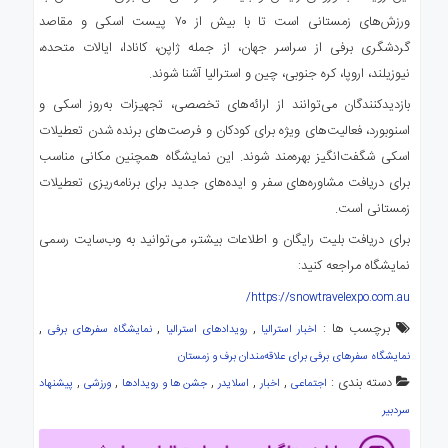
ورزش‌های زمستانی است تا با بیش از ۷۰ پیست اسکی و مقاصد
گردشگری برفی از سراسر جهان، از جمله ژاپن، کانادا، ایالات متحده،
نیوزیلند، اروپا، کره جنوبی، چین و استرالیا آشنا شوند.
بازدیدکنندگان می‌توانند از ارائه‌های تخصصی، تجهیزات به‌روز اسکی و
اسنوبورد، فعالیت‌های ویژه برای کودکان و فرصت‌های برنده شدن تعطیلات
اسکی شگفت‌انگیز بهره‌مند شوند. این نمایشگاه همچنین مکانی مناسب
برای دریافت مشاوره‌های سفر و ایده‌های جدید برای برنامه‌ریزی تعطیلات
زمستانی است.
برای دریافت بلیت رایگان و اطلاعات بیشتر، می‌توانید به وب‌سایت رسمی
نمایشگاه مراجعه کنید:
https://snowtravelexpo.com.au/
برچسب ها :
,
,
,
اخبار استرالیا
رویدادهای استرالیا
نمایشگاه سفرهای برفی
نمایشگاه سفرهای برفی برای علاقه‌‌مندان برف و زمستان
دسته بندی :
,
,
,
,
,
اجتماعی
اخبار
اسلایدر
جشن ها و رویدادها
ورزشی
پیشنهاد
سردبیر