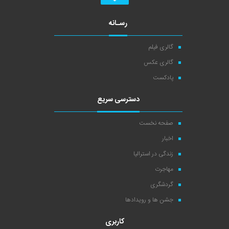
رسـانه
گالری فیلم
گالری عکس
پادکست
دسترسی سریع
صفحه نخست
اخبار
زندگی در استرالیا
مهاجرت
گردشگری
جشن ها و رویدادها
کاربری