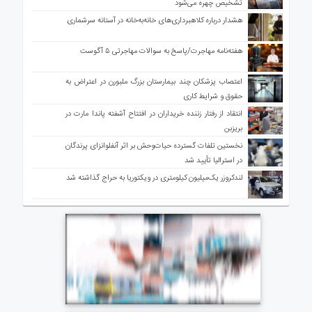
تشخیص چهره می‌شود
هشدار درباره کلاهبرداری‌های خانه‌به‌خانه در آستانه سرشماری
هفته‌نامه مهاجرت/پاسخ به سوالات مهاجرتی ۵ آگوست
اعتصاب پزشکان چند بیمارستان بزرگ ملبورن در اعتراض به
حقوق و شرایط کاری
انتقاد از رفتار زننده خریداران در افتتاح آشفته پاندا مارت در
بریزبن
نخستین تلفات گسترده حیات‌وحش بر اثر آنفلوانزای پرندگان
در استرالیا تأیید شد
لندکروزر یک‌میلیون کیلومتری در ویکتوریا به حراج گذاشته شد