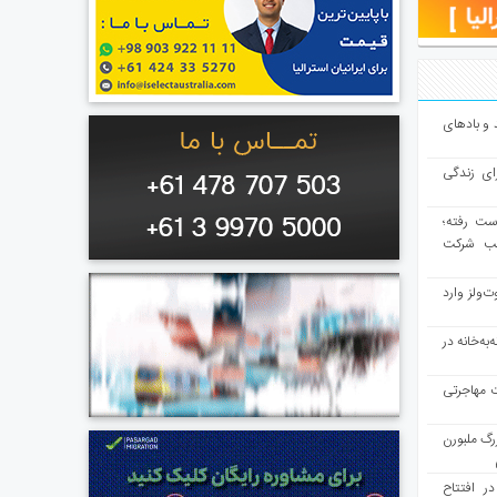
و بادهای
ای زندگی
از دست رفته؛
لب شرکت
ت‌ولز وارد
به‌خانه در
ت مهاجرتی
رگ ملبورن
در افتتاح