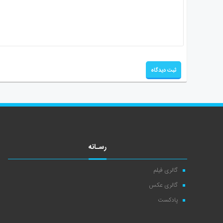
رسـانه
گالری فیلم
گالری عکس
پادکست