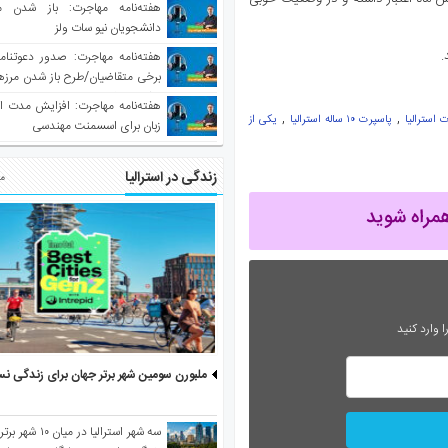
هفته‌نامه مهاجرت: باز شدن م
دانشجویان نیو سات ولز
.
برخی متقاضیان/طرح باز شدن مرزها 
واکسینه شده
هفته‌نامه مهاجرت: افزایش مدت ا
,
,
استرالیا
پاسپرت ۱۰ ساله استرالیا
یکی از
زبان برای اسسمنت مهندسی
زندگی در استرالیا
مط
 وارد کنید
ملبورن سومین شهر برتر جهان برای زندگی نس
سه شهر استرالیا در 