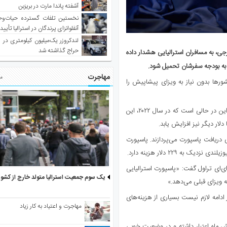
آشفته پاندا مارت در بریزبن
نخستین تلفات گسترده حیات‌وح
آنفلوانزای پرندگان در استرالیا تأیی
لندکروزر یک‌میلیون کیلومتری در و
حراج گذاشته شد
ی، به مسافران استرالیایی هشدار داده
 به بودجه سفرشان تحمیل شود.
مهاجرت
مط
شورها بدون نیاز به ویزای پیشاپیش را
در حال حاضر، هزینه پاسپورت استاندارد ۱۰ ساله استرالیا ۴۱۲ دلار است؛ این در حالی است که در سال ۲۰۲۲، این
ای دریافت پاسپورت می‌پردازند. پاسپورت
‌ای‌ای تراول گفت: «پاسپورت استرالیایی
یک سوم جمعیت استرالیا متولد خارج از کشو
 ادامه لازم نیست بسیاری از هزینه‌های
مهاجرت و اعتیاد به کار زیاد
 ماه اعتبار داشته و در وضعیت خوبی