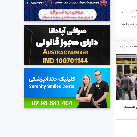
ش بر اثر
د شد
یکتوریا به
الب بیشتر »
ر هستند