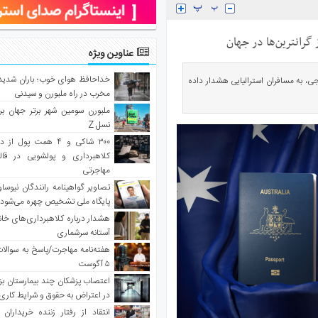
عناوین ویژه
خداحافظ هوای خوب؛ باران شدید 
ی، به مسافران استرالیایی هشدار داده
مخرب در راه ملبورن و سیدنی
ملبورن سومین شهر برتر جهان بر
نسل Z
۳۰۰ شاکی و ۴ همت پول 
کلاهبرداری و پولشویی در قا
مهاجرتی
تصاویر گواهینامه رانندگان نیوساو
پایگاه ملی تشخیص چهره می‌شود
هشدار درباره کلاهبرداری‌های خانه‌
آستانه سرشماری
هفته‌نامه مهاجرت/پاسخ به سوالا
۵ آگوست
اعتصاب پزشکان چند بیمارستان بز
در اعتراض به حقوق و شرایط کاری
انتقاد از رفتار زننده خریداران 