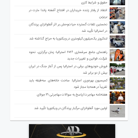
حقوق و شرایط کاری
انتقاد از رفتار زننده خریداران در افتتاح آشفته پاندا مارت در
بریزبن
نخستین تلفات گسترده حیات‌وحش بر اثر آنفلوانزای پرندگان
در استرالیا تأیید شد
لندکروزر یک‌میلیون کیلومتری در ویکتوریا به حراج گذاشته شد
راهنمای جامع سرشماری ۲۰۲۶ استرالیا؛ زمان برگزاری، نحوه
شرکت، قوانین و تغییرات جدید
فروش خودروهای برقی در استرالیا پس از آغاز جنگ در ایران
بیش از دو برابر شد
کمیسیون بهره‌وری استرالیا: ساخت خانه‌های سه‌طبقه باید
تقریباً در همه‌جا مجاز شود
هفته‌نامه مهاجرت/پاسخ به سوالات مهاجرتی ۳۱ جولای
اولین مورد آنفلوانزای مرگبار پرندگان در ویکتوریا تأیید شد