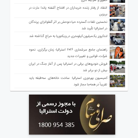
حقوق و شرایط کاری
انتقاد از رفتار زننده خریداران در افتتاح آشفته پاندا مارت در
بریزبن
نخستین تلفات گسترده حیات‌وحش بر اثر آنفلوانزای پرندگان
در استرالیا تأیید شد
لندکروزر یک‌میلیون کیلومتری در ویکتوریا به حراج گذاشته شد
راهنمای جامع سرشماری ۲۰۲۶ استرالیا؛ زمان برگزاری، نحوه
شرکت، قوانین و تغییرات جدید
فروش خودروهای برقی در استرالیا پس از آغاز جنگ در ایران
بیش از دو برابر شد
کمیسیون بهره‌وری استرالیا: ساخت خانه‌های سه‌طبقه باید
تقریباً در همه‌جا مجاز شود