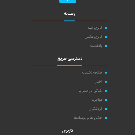
رسـانه
گالری فیلم
گالری عکس
پادکست
دسترسی سریع
صفحه نخست
اخبار
زندگی در استرالیا
مهاجرت
گردشگری
جشن ها و رویدادها
کاربری