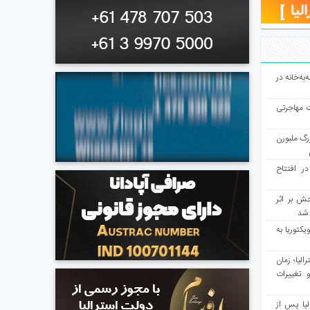
به‌خانه در
ت مهاجرتی
رگ ملبورن
در افتتاح
ش بر اثر
د شد
یکتوریا به
مع سرشماری ۲۰۲۶ استرالیا؛ زمان
 تغییرات
یا پس از