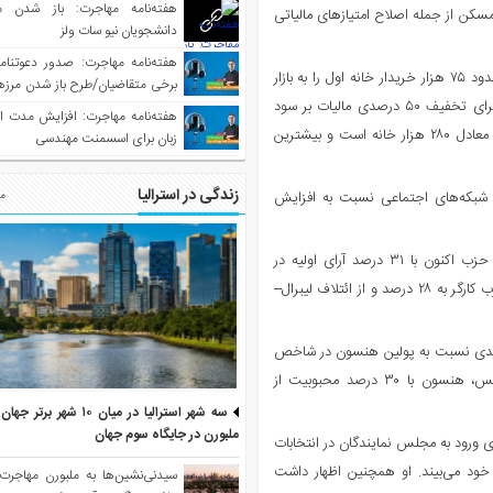
هفته‌نامه مهاجرت: باز شدن م
 مسکن از جمله اصلاح امتیازهای مالیاتی
دانشجویان نیو سات ولز
دولت می‌گوید این تغییرات می‌تواند طی یک دهه آینده شرایط ورود حدود ۷۵ هزار خریدار خانه اول را به بازار
برخی متقاضیان/طرح باز شدن مرزها 
مسکن فراهم کند. بر اساس مدل‌سازی‌های وزارت خزانه‌داری، از زمان اجرای تخفیف ۵۰ درصدی مالیات بر سود
واکسینه شده
هفته‌نامه مهاجرت: افزایش مدت ا
سرمایه در سال ۱۹۹۹، نرخ مالکیت خانه حدود ۳ درصد کاهش یافته که معادل ۲۸۰ هزار خانه است و بیشترین
زبان برای اسسمنت مهندسی
زندگی در استرالیا
 در شبکه‌های اجتماعی نسبت به افزایش
مط
در همین حال، وان نیشن به روند صعودی خود ادامه داده است. این حزب اکنون با ۳۱ درصد آرای اولیه در
نظرسنجی، از هر دو حزب اصلی کشور پیشی گرفته است. حمایت از حزب کارگر به ۲۸ درصد و از ائتلاف لیبرال–
رصدی نسبت به پولین هنسون در شاخص
نخست‌وزیر ترجیحی پیشتاز است. اما در میان رأی‌دهندگان نسل ایکس، هنسون با ۳۰ درصد محبوبیت از
سه شهر استرالیا در میان ۱۰ ش
ملبورن در جایگاه سوم جهان
 ورود به مجلس نمایندگان در انتخابات
خود می‌بیند. او همچنین اظهار داشت
سیدنی‌نشین‌ها به ملبورن مهاجرت