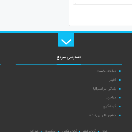
دسترسی سریع
صفحه نخست
اخبار
زندگی در استرالیا
مهاجرت
گردشگری
جشن ها و رویدادها
خانه
گالری فیلم
گالری عکس
پادکست
خوراک