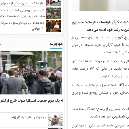
آغاز جنگ در ایران بیش از دو برابر
کمیسیون بهره‌وری استرالیا: ساخت
سه‌طبقه باید تقریباً در همه‌جا مجاز
ولت کارگر نتوانسته نظر مثبت بسیاری
هفته‌نامه مهاجرت/پاسخ به سوالا
۳۱ جولای
ن به رشد خود ادامه می‌دهد.
بریج گروپ و اکسنت ریسرچ، بسیاری از
مهاجرت
مط
د تا حزب کارگر یا حزب سبزها. در میان
ه بودجه اخیر دولت نداشته‌اند. تنها
شش درصد از افراد این گروه سنی گفته‌اند که اطلاعات زیادی درباره بودجه دارند، در حالی که ۴۷ درصد اعلام
جه آگاه هستند نیز نظر مثبتی نسبت به
جه‌ای خود با مشکل روبه‌رو شده و برای
یک سوم جمعیت استرالیا متولد خارج از کشو
 است. بسیاری از پاسخ‌دهندگان معتقدند
ی نامطلوبی خواهد داشت.
مهاجرت و اعتیاد به کار زیاد
ها طراحی شده است. یکی از مهم‌ترین