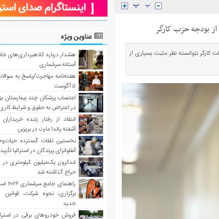
 از بودجه حزب کارگر
عناوین ویژه
 کارگر نتوانسته نظر مثبت بسیاری از
هشدار درباره کلاهبرداری‌های خانه‌
آستانه سرشماری
هفته‌نامه مهاجرت/پاسخ به سوالا
۵ آگوست
اعتصاب پزشکان چند بیمارستان بز
در اعتراض به حقوق و شرایط کاری
انتقاد از رفتار زننده خریداران 
آشفته پاندا مارت در بریزبن
نخستین تلفات گسترده حیات‌وح
آنفلوانزای پرندگان در استرالیا تأیی
لندکروزر یک‌میلیون کیلومتری در و
حراج گذاشته شد
راهنمای جا
برگزاری، نحوه شرکت، قوانین و
جدید
فروش خودروهای برقی در استرال