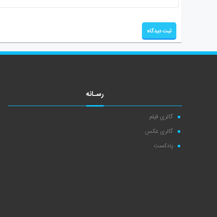
رسـانه
گالری فیلم
گالری عکس
پادکست