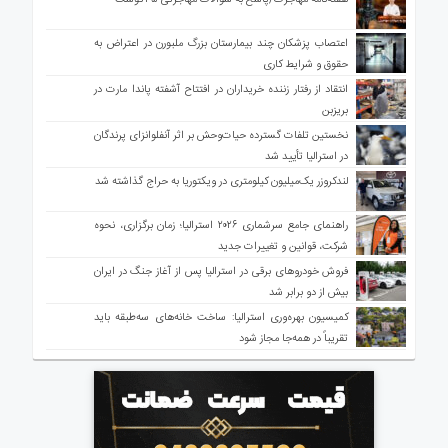
اعتصاب پزشکان چند بیمارستان بزرگ ملبورن در اعتراض به
حقوق و شرایط کاری
انتقاد از رفتار زننده خریداران در افتتاح آشفته پاندا مارت در
بریزبن
نخستین تلفات گسترده حیات‌وحش بر اثر آنفلوانزای پرندگان
در استرالیا تأیید شد
لندکروزر یک‌میلیون کیلومتری در ویکتوریا به حراج گذاشته شد
راهنمای جامع سرشماری ۲۰۲۶ استرالیا؛ زمان برگزاری، نحوه
شرکت، قوانین و تغییرات جدید
فروش خودروهای برقی در استرالیا پس از آغاز جنگ در ایران
بیش از دو برابر شد
کمیسیون بهره‌وری استرالیا: ساخت خانه‌های سه‌طبقه باید
تقریباً در همه‌جا مجاز شود