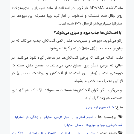
ماه گذشته، APVMA بازنگری در استفاده از ماده شیمیایی «دی‌متوآت»
روی زغال‌اخته، تمشک و شاه‌توت را آغاز کرد، زیرا مصرف این میوه‌ها در
استرالیا بسیار بیشتر از سال ۲۰۱۷ شده است.
آیا آفت‌کش‌ها جذب میوه و سبزی می‌شوند؟
ژائو می‌گوید: میوه‌ها و سبزیجات مقدار کمی آفت‌کش جذب می‌کنند که در
چارچوب حد مجاز (MRLs) در نظر گرفته می‌شود.
بکت اضافه می‌کند که برخی آفت‌کش‌ها در ساختار گیاه نفوذ می‌کنند، در
حالی که برخی دیگر روی سطح باقی می‌مانند. به همین دلیل است که
دوره‌های انتظار (زمان بین استفاده از آفت‌کش و برداشت محصول) در
قوانین مصرف مشخص می‌شوند.
او می‌گوید اگر نگران آفت‌کش‌ها هستید، محصولات ارگانیک هم گزینه‌ای
هستند، هرچند گران‌ترند.
منبع: ‌
شبکه خبری ای‌بی‌سی
برچسب ها :
,
,
,
اخبار استرالیا
اخبار فارسی استرالیا
زندگی در استرالیا
,
شست‌وشوی میوه و سبزی‌ها
صدای استرالیا
دسته بندی :
,
,
,
,
اجتماعی
اخبار
اسلایدر
دانستنی های استرالیا
زندگی در