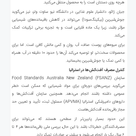
هرچه روی دستتان است را به محصول منتقل می‌کنید.
جیان ژائو، دانشیار علوم غذایی در دانشگاه نیو ساوت ولز، نیز می‌گوید
جوش‌شیرین (بیکینگ‌سودا) می‌تواند در کاهش باقیمانده‌های شیمیایی
مؤثر باشد، زیرا یک ماده قلیایی است و به تجزیه برخی ترکیبات کمک
می‌کند.
برای میوه‌های پوست صاف، آب روان و کمی مالش کافی است. اما برای
محصولات سخت‌تر، او توصیه می‌کند آن‌ها را حدود ۱۰ دقیقه در آب همراه
با کمی نمک یا جوش‌شیرین بخیسانید.
کنترل مصرف آفت‌کش‌ها در استرالیا
سازمان Food Standards Australia New Zealand (FSANZ)
می‌گوید بررسی‌های دوره‌ای برای مواد شیمیایی که ممکن است خطر
عمومی داشته باشند انجام می‌دهد. همچنین سازمان آفت‌کش‌ها و
داروهای دامپزشکی استرالیا (APVMA) مسئول ثبت، تأیید و تعیین حد
مجاز باقی‌مانده آفت‌کش‌هاست.
این حدود بسیار پایین‌تر از سطحی هستند که می‌تواند برای
مصرف‌کنندگان خطرناک باشد. با این حال، بررسی ملی باقی‌مانده‌ها هر ۴ تا
۶ سال یک بار انجام می‌شود و بیشتر بر صادرات تمرکز دارد.