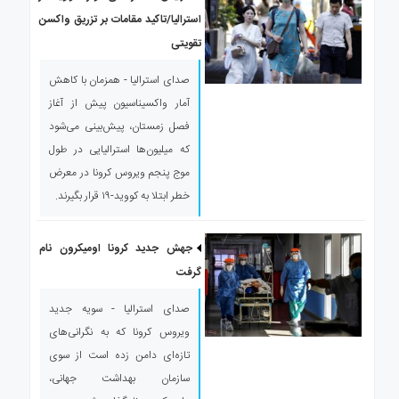
ی
استرالیا/تاکید مقامات بر تزریق واکسن
استرالیا
تقویتی
درباره
ما
صدای استرالیا - همزمان با کاهش
ارتباط
آمار واکسیناسیون پیش از آغاز
با
فصل زمستان، پیش‌بینی می‌شود
ما
که میلیون‌ها استرالیایی در طول
موج پنجم ویروس کرونا در معرض
خطر ابتلا به کووید-۱۹ قرار بگیرند.
جهش جدید کرونا اومیکرون نام
گرفت
صدای استرالیا - سویه جدید
ویروس کرونا که به نگرانی‌های
تازه‌ای دامن زده است از سوی
سازمان بهداشت جهانی،