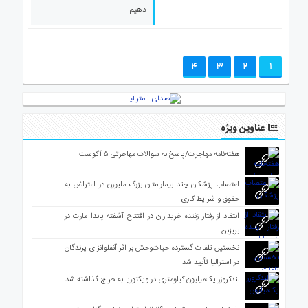
دهیم.
4
3
2
1
عناوین ویژه
هفته‌نامه مهاجرت/پاسخ به سوالات مهاجرتی ۵ آگوست
اعتصاب پزشکان چند بیمارستان بزرگ ملبورن در اعتراض به
حقوق و شرایط کاری
انتقاد از رفتار زننده خریداران در افتتاح آشفته پاندا مارت در
بریزبن
نخستین تلفات گسترده حیات‌وحش بر اثر آنفلوانزای پرندگان
در استرالیا تأیید شد
لندکروزر یک‌میلیون کیلومتری در ویکتوریا به حراج گذاشته شد