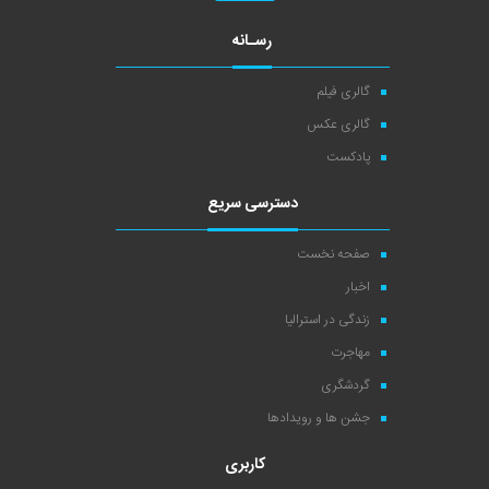
رسـانه
گالری فیلم
گالری عکس
پادکست
دسترسی سریع
صفحه نخست
اخبار
زندگی در استرالیا
مهاجرت
گردشگری
جشن ها و رویدادها
کاربری