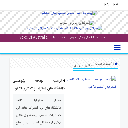
EN
FA
منوی
اصلی
وبسایت اطلاع رسانی فارسی زبانان استرالیا | Voice Of Australia
خانه
بار
جشن
» آرشیو برچسب:
محققان استرالیایی
ها
و
ترامپ بودجه پژوهشی
رویداد
ها
دانشگاه‌های استرالیا را “مشروط” کرد
صدای استرالیا- ائتلاف
لری
دانشگاه‌های برتر استرالیا اعلام کرد
پادکست
که دولت ترامپ بودجه پژوهشی
برخی از محققان استرالیایی را قطع
نستنی