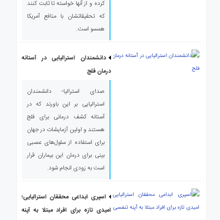
کرده و از آنها خواسته تا ثابت کنند
ی
که تحقیقاتشان با منافع آمریکا
استرالیا
همسو است.
درباره
ما
ارتباط
دانشمندان استرالیایی در آستانه
با
درمان فلج
ما
صدای استرالیا- دانشمندان
استرالیایی بر این باورند که در
آستانه کشف درمانی برای فلج
هستند و اولین آزمایشات در جهان
برای استفاده از سلول‌های عصبی
بینی برای درمان این بیماران قرار
است به زودی انجام شود.
اسپری ابداعی محققان استرالیایی؛
امیدی تازه برای افراد مبتلا به آپنه