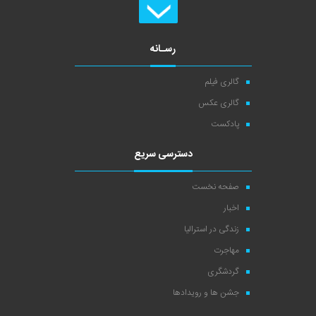
رسـانه
گالری فیلم
گالری عکس
پادکست
دسترسی سریع
صفحه نخست
اخبار
زندگی در استرالیا
مهاجرت
گردشگری
جشن ها و رویدادها