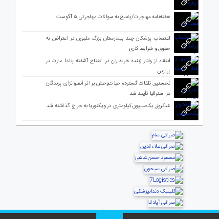
هفته‌نامه مهاجرت/پاسخ به سوالات مهاجرتی ۵ آگوست
اعتصاب پزشکان چند بیمارستان بزرگ ملبورن در اعتراض به
حقوق و شرایط کاری
انتقاد از رفتار زننده خریداران در افتتاح آشفته پاندا مارت در
بریزبن
نخستین تلفات گسترده حیات‌وحش بر اثر آنفلوانزای پرندگان
در استرالیا تأیید شد
لندکروزر یک‌میلیون کیلومتری در ویکتوریا به حراج گذاشته شد