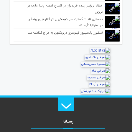
انتقاد از رفتار زننده خریداران در افتتاح آشفته پاندا مارت در
بریزبن
نخستین تلفات گسترده حیات‌وحش بر اثر آنفلوانزای پرندگان
در استرالیا تأیید شد
لندکروزر یک‌میلیون کیلومتری در ویکتوریا به حراج گذاشته شد
رسـانه