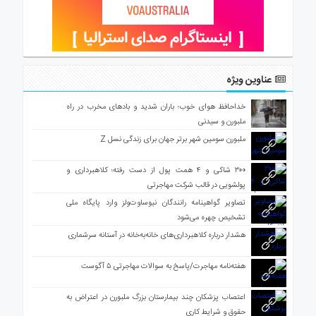
عناوین ویژه
خداحافظ هوای خوب؛ باران شدید و بادهای مخرب در راه
ملبورن و سیدنی
ملبورن سومین شهر برتر جهان برای زندگی نسل Z
۳۰۰ شاکی و ۴ همت پول از دست رفته؛ کلاهبرداری و
پولشویی در قالب شرکت مهاجرتی
تصاویر گواهینامه رانندگان نیوساوت‌ولز وارد پایگاه ملی
تشخیص چهره می‌شود
هشدار درباره کلاهبرداری‌های خانه‌به‌خانه در آستانه سرشماری
هفته‌نامه مهاجرت/پاسخ به سوالات مهاجرتی ۵ آگوست
اعتصاب پزشکان چند بیمارستان بزرگ ملبورن در اعتراض به
حقوق و شرایط کاری