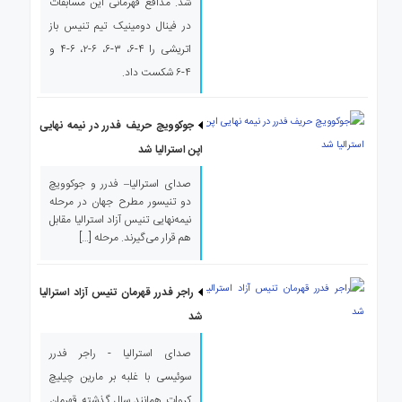
شد. مدافع قهرمانی این مسابقات
در فینال دومینیک تیم تنیس باز
اتریشی را ۴-۶، ۳-۶، ۶-۲، ۶-۴ و
۴-۶ شکست داد.
جوکوویچ حریف فدرر در نیمه نهایی
اپن استرالیا شد
صدای استرالیا– فدرر و جوکوویچ
دو تنیسور مطرح جهان در مرحله
نیمه‌نهایی تنیس آزاد استرالیا مقابل
هم قرار می‌گیرند. مرحله […]
راجر فدرر قهرمان تنیس آزاد استرالیا
شد
صدای استرالیا - راجر فدرر
سوئیسی با غلبه بر مارین چیلیچ
کروات همانند سال گذشته قهرمان