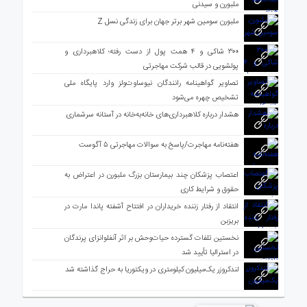
ملبورن و سیدنی
ملبورن سومین شهر برتر جهان برای زندگی نسل Z
۳۰۰ شاکی و ۴ همت پول از دست رفته؛ کلاهبرداری و
پولشویی در قالب شرکت مهاجرتی
تصاویر گواهینامه رانندگان نیوساوت‌ولز وارد پایگاه ملی
تشخیص چهره می‌شود
هشدار درباره کلاهبرداری‌های خانه‌به‌خانه در آستانه سرشماری
هفته‌نامه مهاجرت/پاسخ به سوالات مهاجرتی ۵ آگوست
اعتصاب پزشکان چند بیمارستان بزرگ ملبورن در اعتراض به
حقوق و شرایط کاری
انتقاد از رفتار زننده خریداران در افتتاح آشفته پاندا مارت در
بریزبن
نخستین تلفات گسترده حیات‌وحش بر اثر آنفلوانزای پرندگان
در استرالیا تأیید شد
لندکروزر یک‌میلیون کیلومتری در ویکتوریا به حراج گذاشته شد