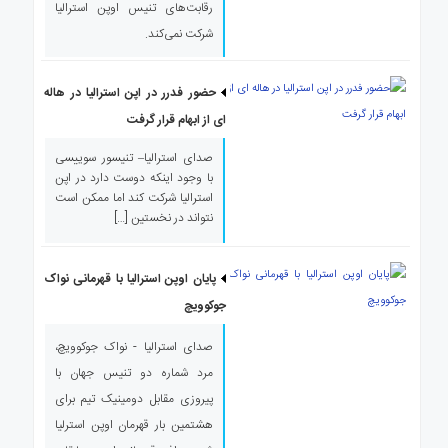
رقابت‌های تنیس اوپن استرالیا
ی
استرالیا
شرکت نمی‌کند.
درباره
ما
حضور فدرر در اپن استرالیا در هاله
ارتباط
ای از ابهام قرار گرفت
با
ما
صدای استرالیا– تنیسور سوییسی
با وجود اینکه دوست دارد در اپن
استرالیا شرکت کند اما ممکن است
نتواند در نخستین […]
پایان اوپن استرالیا با قهرمانی نواک
جوکوویچ
صدای استرالیا - نواک جوکوویچ،
مرد شماره دو تنیس جهان با
پیروزی مقابل دومینیک تیم برای
هشتمین بار قهرمان اوپن استرلیا