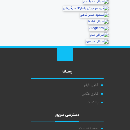
رسـانه
گالری فیلم
گالری عکس
پادکست
دسترسی سریع
صفحه نخست