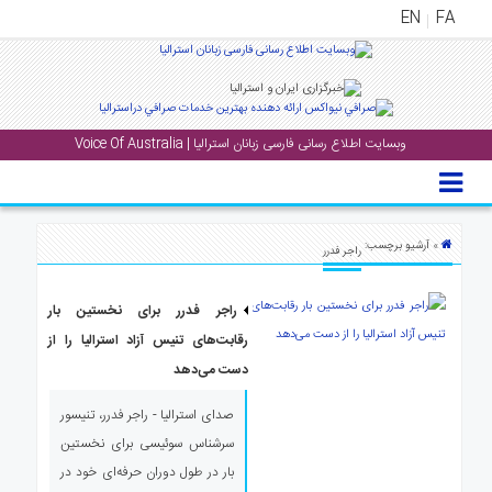
EN
FA
منوی
اصلی
وبسایت اطلاع رسانی فارسی زبانان استرالیا | Voice Of Australia
خانه
بار
جشن
» آرشیو برچسب:
راجر فدرر
ها
و
راجر فدرر برای نخستین بار
رویداد
ها
رقابت‌های تنیس آزاد استرالیا را از
دست می‌دهد
لری
صدای استرالیا - راجر فدرر، تنیسور
پادکست
سرشناس سوئيسی برای نخستین
بار در طول دوران حرفه‌ای خود در
نستنی