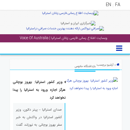
EN
FA
منوی
اصلی
وبسایت اطلاع رسانی فارسی زبانان استرالیا | Voice Of Australia
خانه
بار
جشن
» آرشیو برچسب:
بازداشتگاه مانوس
ها
و
وزیر کشور استرالیا: بهروز بوچانی
رویداد
ها
هرگز اجازه ورود به استرالیا را پیدا
نخواهد کرد
لری
صدای استرالیا – پیتر داتون، وزیر
پادکست
کشور استرالیا در واکنش به خبر
سفر بهروز بوچانی به نیوزلند گفت
نستنی