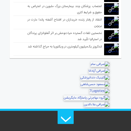
اعتصاب پزشکان چند بیمارستان بزرگ ملبورن در اعتراض به
حقوق و شرایط کاری
انتقاد از رفتار زننده خریداران در افتتاح آشفته پاندا مارت در
بریزبن
نخستین تلفات گسترده حیات‌وحش بر اثر آنفلوانزای پرندگان
در استرالیا تأیید شد
لندکروزر یک‌میلیون کیلومتری در ویکتوریا به حراج گذاشته شد