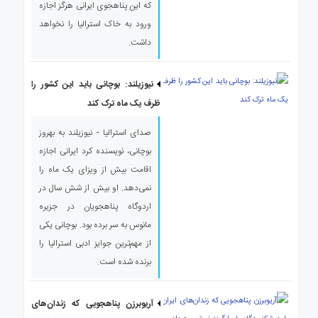
که این پناهجوی ایرانی هرگز اجازه
ی
استرالیا
ورود به خاک استرالیا را نخواهد
داشت.
درباره
ما
ارتباط
نیوزیلند: بوچانی باید این کشور را
با
ظرف یک ماه ترک کند
ما
صدای استرالیا - نیوزیلند به بهروز
بوچانی، نویسنده کرد ایرانی اجازه
اقامت بیش از ویزای یک ماه را
نمی‌دهد. او بیش از شش سال در
اردوگاه پناهجویان در جزیره
مانوس به سر برده بود. بوچانی یکی
از مهم‌ترین جوایز ادبی استرالیا را
برنده شده است.
آریوبرزن پناهجویی که زندان‌های