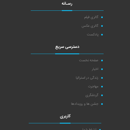
رسـانه
گالری فیلم
گالری عکس
پادکست
دسترسی سریع
صفحه نخست
اخبار
زندگی در استرالیا
مهاجرت
گردشگری
جشن ها و رویدادها
کاربری
ارتباط با ما