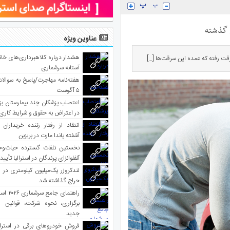
عناوین ویژه
هشدار درباره کلاهبرداری‌های خانه‌
آستانه سرشماری
هفته‌نامه مهاجرت/پاسخ به سوالا
۵ آگوست
اعتصاب پزشکان چند بیمارستان بز
در اعتراض به حقوق و شرایط کاری
انتقاد از رفتار زننده خریداران 
آشفته پاندا مارت در بریزبن
نخستین تلفات گسترده حیات‌وح
آنفلوانزای پرندگان در استرالیا تأیی
لندکروزر یک‌میلیون کیلومتری در و
حراج گذاشته شد
راهنمای جا
برگزاری، نحوه شرکت، قوانین و
جدید
فروش خودروهای برقی در استرال