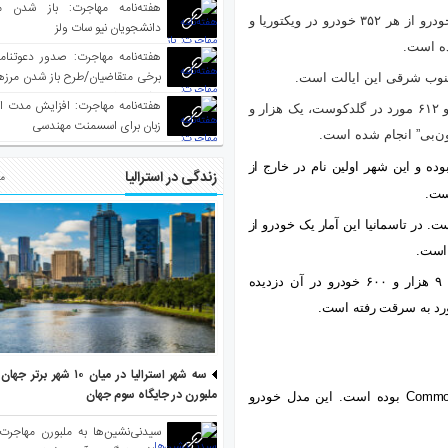
هفته‌نامه مهاجرت: باز شدن م
۱۳ هزار مورد از سرقت‌های خودرو انجام شده در استرالیا یعنی ۱ خودرو از هر ۳۵۲ خودرو در ویکتوریا و
دانشجویان نیو سات ولز
برخی متقاضیان/طرح باز شدن مرزها 
 جنوب شرقی این ایالت است.
واکسینه شده
هفته‌نامه مهاجرت: افزایش مدت ا
بر همین اساس ۲ هزار و ۳۶۳ مورد از سرقت‌ها در بریزبن، ۱ هزار و ۶۱۲ مورد در گلدکوست، یک هزار و
زبان برای اسسمنت مهندسی
ده و این شهر اولین نام در خارج از
زندگی در استرالیا
مط
است.
به سرقت رفته است. در تاسمانیا این آمار یک خودرو از
کمترین میزان سرقت خودرو در استرالیا در نیوساوت ولز بوده که ۹ هزار و ۶۰۰ خودرو در آن دزدیده
سه شهر استرالیا در میان ۱۰ ش
ملبورن در جایگاه سوم جهان
Commo
بوده است. این مدل خودرو
سیدنی‌نشین‌ها به ملبورن مهاجرت