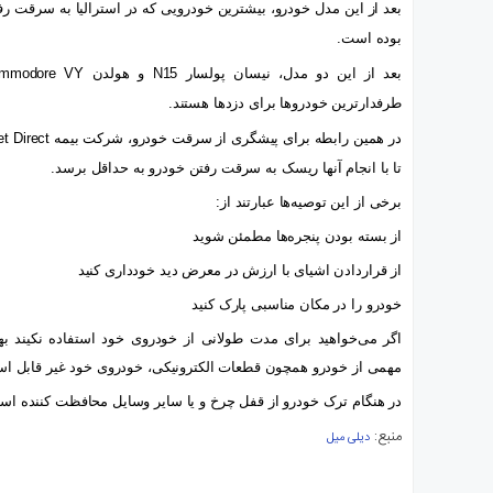
بعد از این مدل خودرو، بیشترین خودرویی که در استرالیا به سرقت رفت
بوده است.
بعد از این دو مدل، نیسان پولسار
N15
و هولدن
mmodore VY
طرفدارترین خودروها برای دزدها هستند.
در همین رابطه برای پیشگری از سرقت خودرو، شرکت بیمه
t Direct
تا با انجام آنها ریسک به سرقت رفتن خودرو به حداقل برسد.
برخی از این توصیه‌ها عبارتند از:
از بسته بودن پنجره‌ها مطمئن شوید
از قراردادن اشیای با ارزش در معرض دید خودداری کنید
خودرو را در مکان مناسبی پارک کنید
اگر می‌خواهید برای مدت طولانی از خودروی خود استفاده نکیند ب
مهمی از خودرو همچون قطعات الکترونیکی، خودروی خود غیر قابل استف
در هنگام ترک خودرو از قفل چرخ و یا سایر وسایل محافظت کننده استف
منبع:
دیلی میل