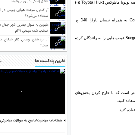
عاشق زندگی در آن می‌شوند
ه تویوتا هایلوکس (
۰۵ Toyota Hilux
)
آیا کنترل سرعت هوایی پلیس در است
استفاده می‌شود؟
Co
به همراه نیسان ناوارا
D40
پر
انتخاب شد؛ سیدنی ۲۱‌ام
Budge
توصیه‌هایی را به رانندگان کرده
آیا برداشتن وسایل کنار خیابان د
است؟
آخرین پادکست ها
مط
هتر است که با خارج کردن بخش‌های
اده کنید.
اده کنید.
هفته‌نامه مهاجرت/پاسخ به سوالات مهاجرتی ۵ آگوست