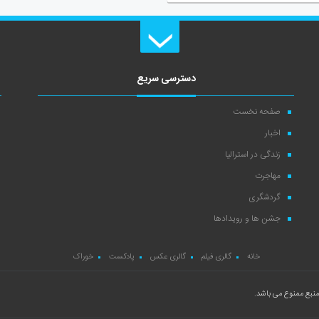
دسترسی سریع
صفحه نخست
اخبار
زندگی در استرالیا
مهاجرت
گردشگری
جشن ها و رویدادها
خانه
گالری فیلم
گالری عکس
پادکست
خوراک
نبع ممنوع می باشد.