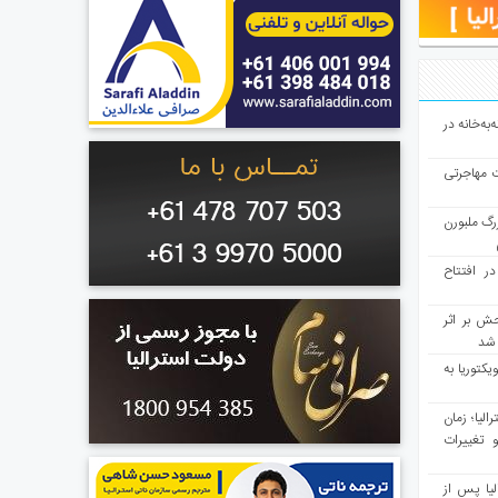
به‌خانه در
ت مهاجرتی
رگ ملبورن
در افتتاح
ش بر اثر
د شد
یکتوریا به
مع سرشماری ۲۰۲۶ استرالیا؛ زمان
 تغییرات
یا پس از