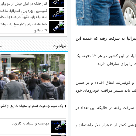
آغاز جنگ در ایران بیش از دو برابر
کمیسیون بهره‌وری استرالیا: ساخت
سه‌طبقه باید تقریباً در همه‌جا مجاز
هفته‌نامه مهاجرت/پاسخ به سوالا
۳۱ جولای
ر استرالیا به سرقت رفته که عمده این
مهاجرت
مط
بر اساس آمار منتشر شده از سوی اداره آمار و امنیت خودرو استرالیا، در این کشور در هر ۱۲ دقیقه یک
را برای سارقان دارند.
هزار مورد) در ویکتوریا و کوئینزلند اتفاق افتاده و بر همین
د باید بیشتر مراقب خودروهای خود
یک سوم جمعیت استرالیا متولد خارج از کشو
سر استرالیا به سرقت رفته در حالیکه این تعداد در
مهاجرت و اعتیاد به کار زیاد
اکثریت خودروهای به سرقت رفته یعنی در حدود ۱۷ درصد از آنها ارزشی کمتر از ۵ هزار دلار داشته‌اند و