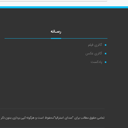
رسـانه
گالری فیلم
گالری عکس
پادکست
تمامی حقوق مطالب برای
"صدای استرالیا"
محفوظ است و هرگونه کپی برداری بدون ذکر م