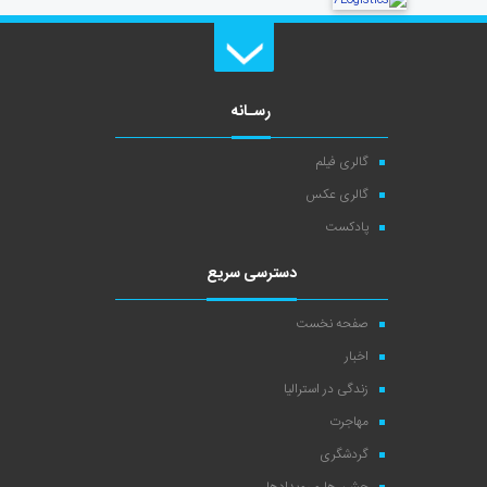
رسـانه
گالری فیلم
گالری عکس
پادکست
دسترسی سریع
صفحه نخست
اخبار
زندگی در استرالیا
مهاجرت
گردشگری
جشن ها و رویدادها