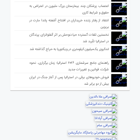
اعتصاب پزشکان چند بیمارستان بزرگ ملبورن در اعتراض به
حقوق و شرایط کاری
انتقاد از رفتار زننده خریداران در افتتاح آشفته پاندا مارت در
بریزبن
نخستین تلفات گسترده حیات‌وحش بر اثر آنفلوانزای پرندگان
در استرالیا تأیید شد
لندکروزر یک‌میلیون کیلومتری در ویکتوریا به حراج گذاشته شد
راهنمای جامع سرشماری ۲۰۲۶ استرالیا؛ زمان برگزاری، نحوه
شرکت، قوانین و تغییرات جدید
فروش خودروهای برقی در استرالیا پس از آغاز جنگ در ایران
بیش از دو برابر شد