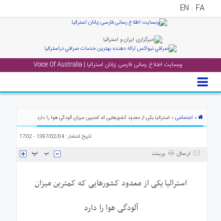
EN
FA
منوی
اصلی
وبسایت اطلاع رسانی فارسی زبانان استرالیا | Voice Of Australia
خانه
بار
جشن
ها
اجتماعی
»
» استرالیا یکی از معدود کشورهایی که کمترین میزان آلودگی هوا را دارد
و
تاریخ انتشار : 1397/02/04 - 17:02
رویداد
ها
ارسال
پرینت
لری
استرالیا یکی از معدود کشورهایی که کمترین میزان
پادکست
آلودگی هوا را دارد
نستنی