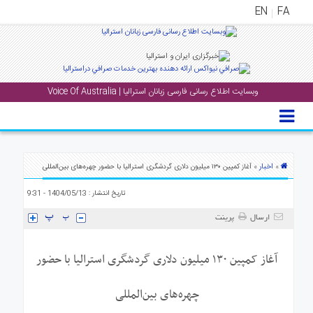
EN
FA
منوی
اصلی
وبسایت اطلاع رسانی فارسی زبانان استرالیا | Voice Of Australia
خانه
بار
جشن
ها
اخبار
»
» آغاز کمپین ۱۳۰ میلیون دلاری گردشگری استرالیا با حضور چهره‌های بین‌المللی
و
تاریخ انتشار : 1404/05/13 - 9:31
رویداد
ها
ارسال
پرینت
لری
آغاز کمپین ۱۳۰ میلیون دلاری گردشگری استرالیا با حضور
پادکست
چهره‌های بین‌المللی
نستنی