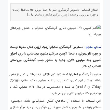
ی
استرالیا
صدای استرالیا– مسئولان گردشگری استرالیا رابرت اروین، فعال محیط زیست
و چهره تلویزیونی، و نیجلا لاوسن، سرآشپز مشهور بریتانیایی را […]
درباره
ما
ارتباط
با
ما
– مسئولان گردشگری استرالیا رابرت اروین، فعال محیط زیست
صدای استرالیا
و چهره تلویزیونی، و نیجلا لاوسن، سرآشپز مشهور بریتانیایی را برای اجرای
کمپین چند میلیون دلاری جدید به منظور جذب گردشگران بین‌المللی
انتخاب کرده‌اند.
سازمان گردشگری استرالیا قصد دارد دور تازه‌ای از تبلیغات را در پنج کشور
راه‌اندازی کند. این کمپین که بر پایه پلتفرم «بیاین و بگید سلام» (Come
and Say G’day) بنا شده و نخستین‌بار در سال ۲۰۲۲ معرفی شد، با
بودجه‌ای ۱۳۰ میلیون دلاری اجرا می‌شود.
این تبلیغات با استفاده از نمادهای آشنای استرالیایی مانند «دوستی»،
«سلام رفیق» و اشاره‌ای به شعار معروف پل هوگان یعنی «یه میگو بنداز رو