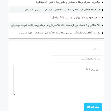
مهاجرت استرالیایی‌ها از سیدنی و ملبورن به «شهر ۲۰ دقیقه‌ای»
خداحافظ هوای خوب؛ باران شدید و بادهای مخرب در راه ملبورن و سیدنی
ملبورن سومین شهر برتر جهان برای زندگی نسل Z
۳۰۰ شاکی و ۴ همت پول از دست رفته؛ کلاهبرداری و پولشویی در قالب شرکت مهاجرتی
تصاویر گواهینامه رانندگان نیوساوت‌ولز وارد پایگاه ملی تشخیص چهره می‌شود
ارسال دیدگاه