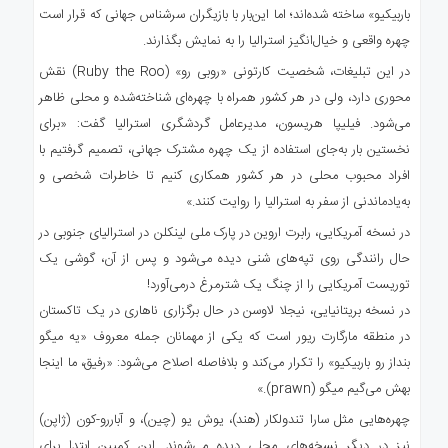
باربیکیو» ساخته شده‌اند؛ اما این‌بار با بازیگران سرشناس جهانی که قرار است
چهره واقعی و خیال‌انگیز استرالیا را به نمایش بگذارند.
در این تبلیغات، شخصیت کارتونی «روبی رو» (Ruby the Roo) نقش
محوری دارد، ولی در هر کشور همراه با چهره‌ای شناخته‌شده و محلی ظاهر
می‌شود. فیلیپا هریسون، مدیرعامل گردشگری استرالیا گفت: «برای
نخستین بار به‌جای استفاده از یک چهره مشترک جهانی، تصمیم گرفتیم با
افراد محبوب محلی در هر کشور همکاری کنیم تا خاطرات شخصی و
به‌یادماندنی از سفر به استرالیا را روایت کنند.»
در نسخه آمریکایی، رابرت اروین در پارک ملی لینکلن در استرالیای جنوبی در
حال رانندگی روی تپه‌های شنی دیده می‌شود و پس از آن، گوشی یک
توریست آمریکایی را از چنگ یک شترمرغ درمی‌آورد!
در نسخه بریتانیایی، نیجلا لاوسن در حال برگزاری ناهاری در یک تاکستان
در منطقه مارگارت ریور است که یکی از مهمانان جمله معروف «یه میگو
بنداز رو باربیکیو» را تکرار می‌کند و بلافاصله اصلاح می‌شود: «رفیق، ما اینجا
بهش می‌گیم میگو (prawn).»
چهره‌هایی مثل سارا تندولکار (هند)، یوش یو (چین)، و آباررو-کون (ژاپن)
نیز در دیگر نسخه‌های محلی دیده می‌شوند. این کمپین ابتدا برای