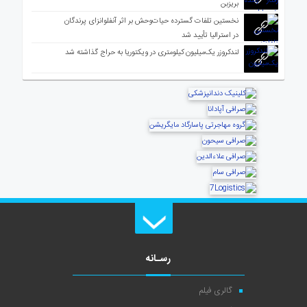
بریزبن
نخستین تلفات گسترده حیات‌وحش بر اثر آنفلوانزای پرندگان
در استرالیا تأیید شد
لندکروزر یک‌میلیون کیلومتری در ویکتوریا به حراج گذاشته شد
رسـانه
گالری فیلم