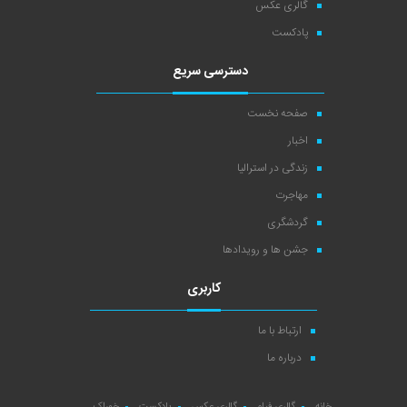
گالری عکس
پادکست
دسترسی سریع
صفحه نخست
اخبار
زندگی در استرالیا
مهاجرت
گردشگری
جشن ها و رویدادها
کاربری
ارتباط با ما
درباره ما
خانه
گالری فیلم
گالری عکس
پادکست
خوراک