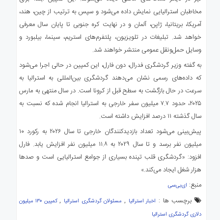
مخاطبان استرالیایی نمایش داده می‌شود و سپس به ترتیب از چین، هند،
آمریکا، بریتانیا، ژاپن، آلمان و در نهایت کره جنوبی تا پایان سال معرفی
خواهد شد. تبلیغات در تلویزیون، پلتفرم‌های استریم، سینما، بیلبورد و
وسایل حمل‌ونقل عمومی منتشر خواهند شد.
به گفته وزیر گردشگری فدرال، دون فارل، این کمپین در حالی اجرا می‌شود
که داده‌های رسمی نشان می‌دهند گردشگری بین‌المللی به استرالیا به
سرعت در حال بازگشت به سطح قبل از کرونا است. در سال منتهی به مارس
۲۰۲۵، حدود ۷.۷ میلیون سفر خارجی به استرالیا انجام شده که نسبت به
سال گذشته ۱۱ درصد افزایش داشته است.
پیش‌بینی می‌شود تعداد بازدیدکنندگان خارجی تا سال ۲۰۲۶ به رکورد ۱۰
میلیون نفر برسد و تا سال ۲۰۲۹ به ۱۱.۸ میلیون نفر افزایش یابد. فارل
افزود: «گردشگری قلب تپنده بسیاری از جوامع استرالیایی است و صدها
هزار شغل ایجاد می‌کند.»
منبع:
ای‌بی‌سی
برچسب ها :
,
,
اخبار استرالیا
مسئولان گردشگری استرالیا
کمپین ۱۳۰ میلیون
دلاری گردشگری استرالیا