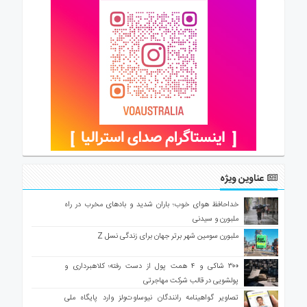
عناوین ویژه
خداحافظ هوای خوب؛ باران شدید و بادهای مخرب در راه
ملبورن و سیدنی
ملبورن سومین شهر برتر جهان برای زندگی نسل Z
۳۰۰ شاکی و ۴ همت پول از دست رفته؛ کلاهبرداری و
پولشویی در قالب شرکت مهاجرتی
تصاویر گواهینامه رانندگان نیوساوت‌ولز وارد پایگاه ملی