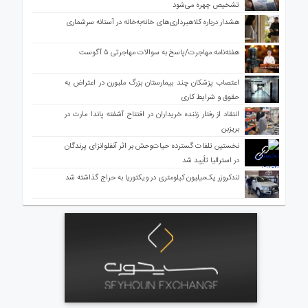
تشخیص چهره می‌شود
هشدار درباره کلاهبرداری‌های خانه‌به‌خانه در آستانه سرشماری
هفته‌نامه مهاجرت/پاسخ به سوالات مهاجرتی ۵ آگوست
اعتصاب پزشکان چند بیمارستان بزرگ ملبورن در اعتراض به
حقوق و شرایط کاری
انتقاد از رفتار زننده خریداران در افتتاح آشفته پاندا مارت در
بریزبن
نخستین تلفات گسترده حیات‌وحش بر اثر آنفلوانزای پرندگان
در استرالیا تأیید شد
لندکروزر یک‌میلیون کیلومتری در ویکتوریا به حراج گذاشته شد