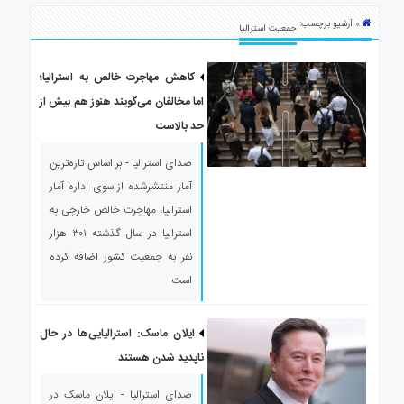
ی
» آرشیو برچسب:
استرالیا
جمعیت استرالیا
درباره
ما
کاهش مهاجرت خالص به استرالیا؛
اما مخالفان می‌گویند هنوز هم بیش از
ارتباط
با
حد بالاست
ما
صدای استرالیا - بر اساس تازه‌ترین
آمار منتشرشده از سوی اداره آمار
استرالیا، مهاجرت خالص خارجی به
استرالیا در سال گذشته ۳۰۱ هزار
نفر به جمعیت کشور اضافه کرده
است
ایلان ماسک: استرالیایی‌ها در حال
ناپدید شدن هستند
صدای استرالیا - ایلان ماسک در