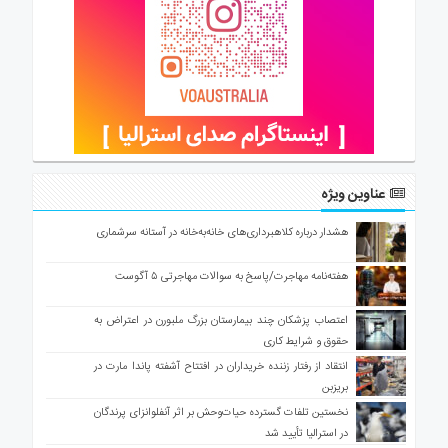
عناوین ویژه
هشدار درباره کلاهبرداری‌های خانه‌به‌خانه در آستانه سرشماری
هفته‌نامه مهاجرت/پاسخ به سوالات مهاجرتی ۵ آگوست
اعتصاب پزشکان چند بیمارستان بزرگ ملبورن در اعتراض به
حقوق و شرایط کاری
انتقاد از رفتار زننده خریداران در افتتاح آشفته پاندا مارت در
بریزبن
نخستین تلفات گسترده حیات‌وحش بر اثر آنفلوانزای پرندگان
در استرالیا تأیید شد