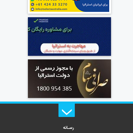
رسـانه