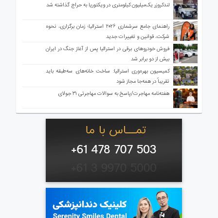
لندکروزر یک‌میلیون کیلومتری در ویکتوریا به حراج گذاشته شد
راهنمای جامع سرشماری ۲۰۲۶ استرالیا؛ زمان برگزاری، نحوه
شرکت، قوانین و تغییرات جدید
فروش خودروهای برقی در استرالیا پس از آغاز جنگ در ایران
بیش از دو برابر شد
کمیسیون بهره‌وری استرالیا: ساخت خانه‌های سه‌طبقه باید
تقریباً در همه‌جا مجاز شود
هفته‌نامه مهاجرت/پاسخ به سوالات مهاجرتی ۳۱ جولای