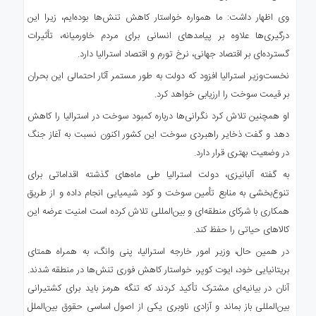
وی اظهار داشت: ما همواره خواستار کاهش تنش‌ها بوده‌ایم، زیرا این
درگیری‌ها علاوه بر پیامدهای انسانی برای مردم خاورمیانه، تأثیرات
گسترده‌ای بر اقتصاد جهانی، نرخ تورم و اقتصاد استرالیا دارد.
نخست‌وزیر استرالیا افزود که دولت به طور مستمر آثار احتمالی این بحران
بر قیمت سوخت را ارزیابی خواهد کرد.
او همچنین تلاش کرد نگرانی‌ها درباره کمبود سوخت در استرالیا را کاهش
دهد و گفت ذخایر راهبردی سوخت این کشور اکنون نسبت به آغاز جنگ
در وضعیت بهتری قرار دارد.
به گفته آلبانیزی، دولت استرالیا طی ماه‌های گذشته اقداماتی برای
تنوع‌بخشی به منابع تأمین سوخت و کود شیمیایی انجام داده و از طریق
همکاری با شرکای منطقه‌ای و بین‌المللی تلاش کرده است امنیت عرضه این
کالاهای حیاتی را حفظ کند.
در همین حال، وزیر امور خارجه استرالیا، پنی وانگ، به همراه همتای
بریتانیایی خود، ایوت کوپر، خواستار کاهش فوری تنش‌ها در منطقه شدند.
آنان در بیانیه‌ای مشترک تأکید کردند که تنگه هرمز باید برای کشتیرانی
بین‌المللی باز بماند و آزادی ناوبری یکی از اصول اساسی حقوق بین‌الملل