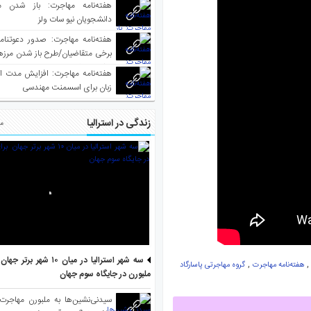
کاهش
هفته‌نامه مهاجرت: باز شدن م
دانشجویان نیو سات ولز
صدا
از
برخی متقاضیان/طرح باز شدن مرزها 
کلیدهای
واکسینه شده
هفته‌نامه مهاجرت: افزایش مدت ا
بالا
زبان برای اسسمنت مهندسی
و
پایین
زندگی در استرالیا
مط
استفاده
کنید.
سه شهر استرالیا در میان ۱۰ ش
,
هفته‌نامه مهاجرت
گروه مهاجرتی پاسارگاد
ملبورن در جایگاه سوم جهان
سیدنی‌نشین‌ها به ملبورن مهاجرت