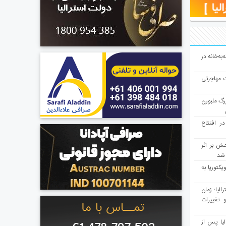
به‌خانه در
ت مهاجرتی
رگ ملبورن
در افتتاح
ش بر اثر
د شد
یکتوریا به
مع سرشماری ۲۰۲۶ استرالیا؛ زمان
 تغییرات
یا پس از