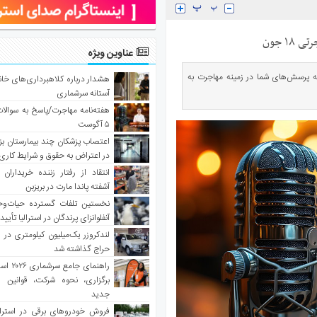
۱ جون
عناوین ویژه
 به پرسش‌های شما در زمینه مهاجرت به
هشدار درباره کلاهبرداری‌های خانه‌
آستانه سرشماری
هفته‌نامه مهاجرت/پاسخ به سوالا
۵ آگوست
اعتصاب پزشکان چند بیمارستان بز
در اعتراض به حقوق و شرایط کاری
انتقاد از رفتار زننده خریداران 
آشفته پاندا مارت در بریزبن
نخستین تلفات گسترده حیات‌وح
آنفلوانزای پرندگان در استرالیا تأیی
لندکروزر یک‌میلیون کیلومتری در و
حراج گذاشته شد
راهنمای جا
برگزاری، نحوه شرکت، قوانین و
جدید
فروش خودروهای برقی در استرال