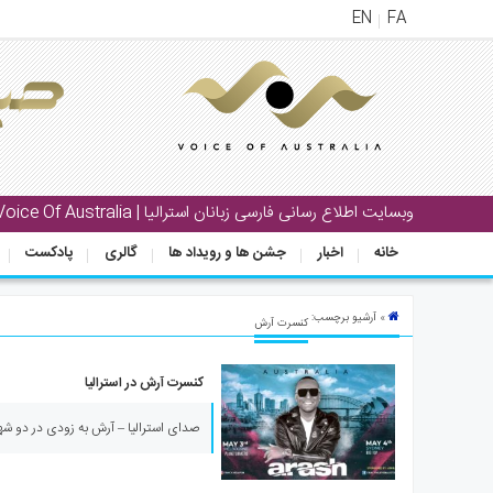
EN
FA
منوی
اصلی
خانه
بار
وبسایت اطلاع رسانی فارسی زبانان استرالیا | Voice Of Australia
جشن
خانه
اخبار
جشن ها و رویداد ها
گالری
پادکست
ها
و
رویداد
» آرشیو برچسب:
کنسرت آرش
ها
کنسرت آرش در استرالیا
لری
پادکست
صدای استرالیا – آرش به زودی در دو شهر 
نستنی