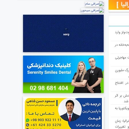
ت‌ولز وارد
به‌خانه در
ت مهاجرتی
رگ ملبورن
در افتتاح
ش بر اثر
د شد
یکتوریا به
مع سرشماری ۲۰۲۶ استرالیا؛ زمان
 تغییرات