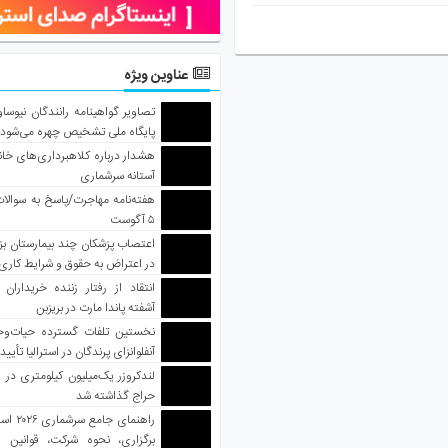
عناوین ویژه
تصاویر گواهینامه رانندگان نیوساو
پایگاه ملی تشخیص چهره می‌شود
هشدار درباره کلاهبرداری‌های خانه‌
آستانه سرشماری
هفته‌نامه مهاجرت/پاسخ به سوالا
۵ آگوست
اعتصاب پزشکان چند بیمارستان بز
در اعتراض به حقوق و شرایط کاری
انتقاد از رفتار زننده خریداران 
آشفته پاندا مارت در بریزبن
نخستین تلفات گسترده حیات‌وح
آنفلوانزای پرندگان در استرالیا تأیی
لندکروزر یک‌میلیون کیلومتری در و
حراج گذاشته شد
راهنمای جا
برگزاری، نحوه شرکت، قوانین و