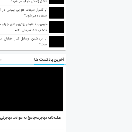
عاشق زندگی در آن می‌شوند
آیا کنترل سرعت هوایی پلیس در است
استفاده می‌شود؟
انتخاب شد؛ سیدنی ۲۱‌ام
آیا برداشتن وسایل کنار خیابان د
است؟
آخرین پادکست ها
مط
هفته‌نامه مهاجرت/پاسخ به سوالات مهاجرتی ۵ آگوست