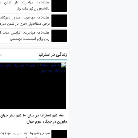
هفته‌نامه مهاجرت: باز شدن م
دانشجویان نیو سات ولز
برخی متقاضیان/طرح باز شدن مرزها 
واکسینه شده
هفته‌نامه مهاجرت: افزایش مدت ا
زبان برای اسسمنت مهندسی
زندگی در استرالیا
مط
سه شهر استرالیا در میان ۱۰ ش
ملبورن در جایگاه سوم جهان
سیدنی‌نشین‌ها به ملبورن مهاجرت