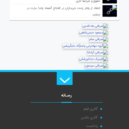
حقوق و شرایط کاری
انتقاد از رفتار زننده خریداران در افتتاح آشفته پاندا مارت در
بریزبن
رسـانه
گالری فیلم
گالری عکس
پادکست