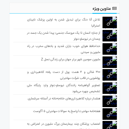
عناوین ویژه
تلاش آنا دنگ برای تبدیل شدن به اولین پزشک نابینای
استرالیا
از جنازه انسان تا یک عروسک جنسی؛ پیدا شدن یک جسد در
چمدان در نیوساوت‌ولز
خداحافظ هوای خوب؛ باران شدید و بادهای مخرب در راه
ملبورن و سیدنی
ملبورن سومین شهر برتر جهان برای زندگی نسل Z
۳۰۰ شاکی و ۴ همت پول از دست رفته؛ کلاهبرداری و
پولشویی در قالب شرکت مهاجرتی
تصاویر گواهینامه رانندگان نیوساوت‌ولز وارد پایگاه ملی
تشخیص چهره می‌شود
هشدار درباره کلاهبرداری‌های خانه‌به‌خانه در آستانه سرشماری
هفته‌نامه مهاجرت/پاسخ به سوالات مهاجرتی ۵ آگوست
اعتصاب پزشکان چند بیمارستان بزرگ ملبورن در اعتراض به