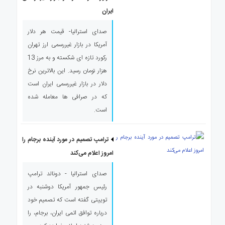
ی
ایران
استرالیا
درباره
صدای استرالیا- قیمت هر دلار
ما
آمریکا در بازار غیررسمی ارز تهران
ارتباط
رکورد تازه ای شکسته و به مرز 13
با
هزار تومان رسید. این بالاترین نرخ
ما
دلار در بازار غیررسمی ایران است
که در صرافی ها معامله شده
است.
ترامپ تصمیم در مورد آینده برجام را
امروز اعلام می‌کند
صدای استرالیا - دونالد ترامپ
رئیس جمهور آمریکا دوشنبه در
توییتی گفته است که تصمیم خود
درباره توافق اتمی ایران، برجام، را