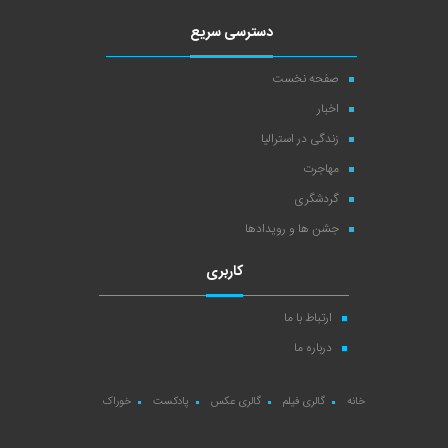
دسترسی سریع
صفحه نخست
اخبار
زندگی در استرالیا
مهاجرت
گردشگری
جشن ها و رویدادها
کاربری
ارتباط با ما
درباره ما
خانه
گالری فیلم
گالری عکس
پادکست
خوراک