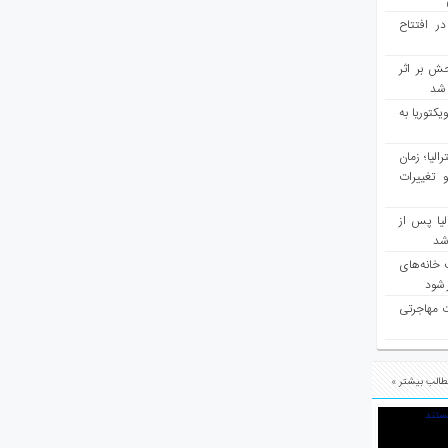
در افتتاح
ش بر اثر
د شد
یکتوریا به
مع سرشماری ۲۰۲۶ استرالیا؛ زمان
 تغییرات
یا پس از
 شد
 خانه‌های
 شود
ت مهاجرتی
الب بیشتر »