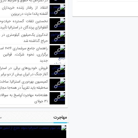
در اعتراض به حقوق و شرایط کاری
انتقاد از رفتار زننده خریداران 
آشفته پاندا مارت در بریزبن
نخستین تلفات گسترده حیات‌وح
آنفلوانزای پرندگان در استرالیا تأیی
لندکروزر یک‌میلیون کیلومتری در و
حراج گذاشته شد
راهنمای جا
برگزاری، نحوه شرکت، قوانین و
جدید
فروش خودروهای برقی در استرال
آغاز جنگ در ایران بیش از دو برابر
کمیسیون بهره‌وری استرالیا: ساخت
سه‌طبقه باید تقریباً در همه‌جا مجاز
هفته‌نامه مهاجرت/پاسخ به سوالا
۳۱ جولای
مهاجرت
مط