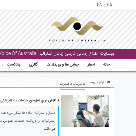
EN
FA
منوی
اصلی
خانه
وبسایت اطلاع رسانی فارسی زبانان استرالیا | Voice Of Australia
بار
خانه
اخبار
جشن ها و رویداد ها
گالری
پادکست
جشن
ها
و
» آرشیو برچسب:
ندانپزشک در استرالیا
رویداد
ها
تلاش برای افزودن خدمات دندانپزشکی 
لری
صدای استرالیا - داده‌ها نشان می‌دهند ک
پادکست
استرالیا برای دریافت خدمات عمومی دن
می‌مانند.
نستنی