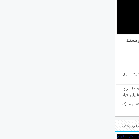
ر هستند
رزها برای
هفته‌نامه مهاجرت: صدور دعوتنامه ۱۹۰ برای
برای افراد
عتبار مدرک
الب بیشتر »