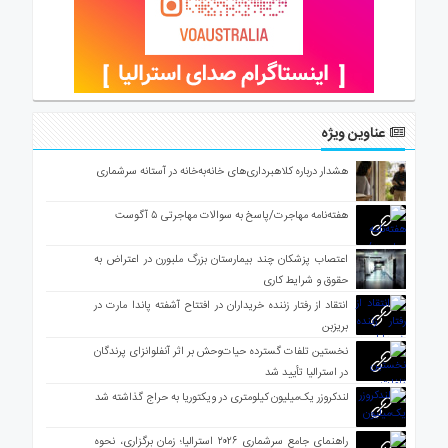
عناوین ویژه
هشدار درباره کلاهبرداری‌های خانه‌به‌خانه در آستانه سرشماری
هفته‌نامه مهاجرت/پاسخ به سوالات مهاجرتی ۵ آگوست
اعتصاب پزشکان چند بیمارستان بزرگ ملبورن در اعتراض به
حقوق و شرایط کاری
انتقاد از رفتار زننده خریداران در افتتاح آشفته پاندا مارت در
بریزبن
نخستین تلفات گسترده حیات‌وحش بر اثر آنفلوانزای پرندگان
در استرالیا تأیید شد
لندکروزر یک‌میلیون کیلومتری در ویکتوریا به حراج گذاشته شد
راهنمای جامع سرشماری ۲۰۲۶ استرالیا؛ زمان برگزاری، نحوه