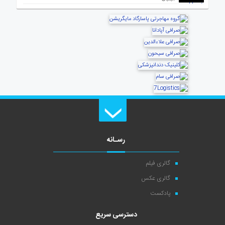
رسـانه
گالری فیلم
گالری عکس
پادکست
دسترسی سریع