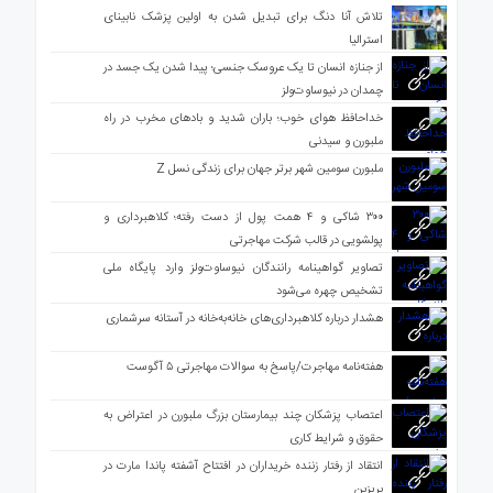
تلاش آنا دنگ برای تبدیل شدن به اولین پزشک نابینای
استرالیا
از جنازه انسان تا یک عروسک جنسی؛ پیدا شدن یک جسد در
چمدان در نیوساوت‌ولز
خداحافظ هوای خوب؛ باران شدید و بادهای مخرب در راه
ملبورن و سیدنی
ملبورن سومین شهر برتر جهان برای زندگی نسل Z
۳۰۰ شاکی و ۴ همت پول از دست رفته؛ کلاهبرداری و
پولشویی در قالب شرکت مهاجرتی
تصاویر گواهینامه رانندگان نیوساوت‌ولز وارد پایگاه ملی
تشخیص چهره می‌شود
هشدار درباره کلاهبرداری‌های خانه‌به‌خانه در آستانه سرشماری
هفته‌نامه مهاجرت/پاسخ به سوالات مهاجرتی ۵ آگوست
اعتصاب پزشکان چند بیمارستان بزرگ ملبورن در اعتراض به
حقوق و شرایط کاری
انتقاد از رفتار زننده خریداران در افتتاح آشفته پاندا مارت در
بریزبن