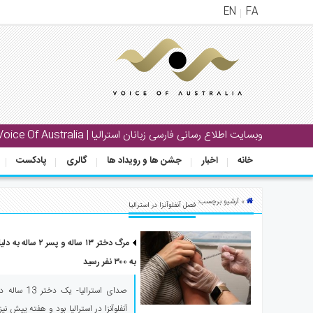
EN
FA
منوی
اصلی
خانه
بار
وبسایت اطلاع رسانی فارسی زبانان استرالیا | Voice Of Australia
جشن
خانه
اخبار
جشن ها و رویداد ها
گالری
پادکست
ها
و
رویداد
» آرشیو برچسب:
فصل آنفلوآنزا در استرالیا
ها
مرگ دختر ۱۳ ساله 
لری
به ۳۰۰ نفر رسید
پادکست
صدای استرالی
نستنی
آنفلوآنزا در استرالیا بود و هفته پیش 