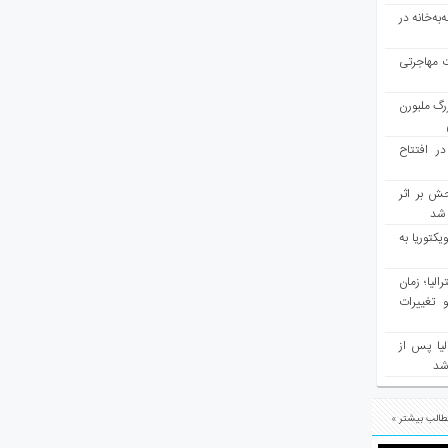
به‌خانه در
ت مهاجرتی
رگ ملبورن
در افتتاح
ش بر اثر
د شد
یکتوریا به
مع سرشماری ۲۰۲۶ استرالیا؛ زمان
 تغییرات
یا پس از
 شد
الب بیشتر »