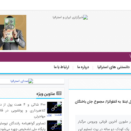
دانستنی های استرالیا
درباره ما
ارتباط با ما
عناوین ویژه
و پسر ۲ ساله به دلیل ابتلا به آنفلوآنزا/ مجموع جان باختگان
۳۰۰ شاکی و ۴ همت پول 
کلاهبرداری و پولشویی در قا
مهاجرتی
ا- یک دختر 13 ساله در ملبورن آخرین قربانی ویروس مرگبار
تصاویر گواهینامه رانندگان نیوساو
پایگاه ملی تشخیص چهره می‌شود
نیز یک کودک دو ساله در پرت تسلیم این