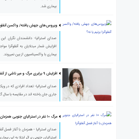
ی
بیماری شد.
استرالیا
درباره
ویروس‌های جهش یافته/ واکسن آنفلوآنزا
ما
ارتباط
صدای استرالیا- دانشمندان نگران این ه
با
افزایش شمار مبتلایان به آنفلوآنزا م
ما
بیماری با واکسیناسیون از بین نمی‎روند.
افزایش ۹ برابری مرگ و میر ناشی از آنفلوآنزا در ویکتوریا
صدای استرالیا- تعداد افرادی که در ویکتوری
جاری جان باخته اند در مقایسه با سال گذشته 9 برابر بیشتر 
مرگ ۱۰ نفر در استرالیای جنوبی همزمان با آغاز فصل آنفلوآنزا
استرالیای جنوبی بر اثر ابتلا به این بیمار