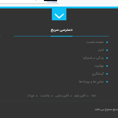
دسترسی سریع
صفحه نخست
اخبار
زندگی در استرالیا
مهاجرت
گردشگری
جشن ها و رویدادها
خانه
گالری فیلم
گالری عکس
پادکست
خوراک
نبع ممنوع می باشد.