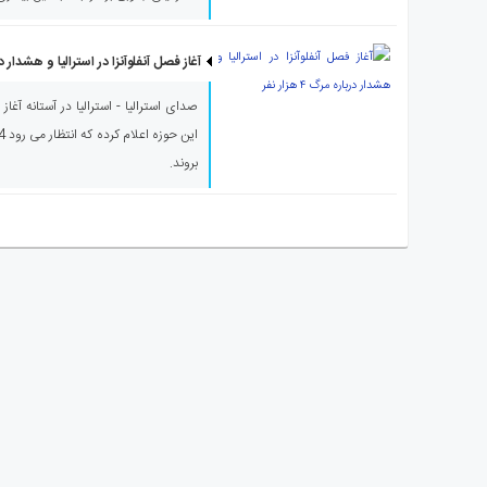
آغاز فصل آنفلوآنزا در استرالیا و هشدار درباره مر
صدای استرالیا - استرالیا در آستانه آغاز
بروند.