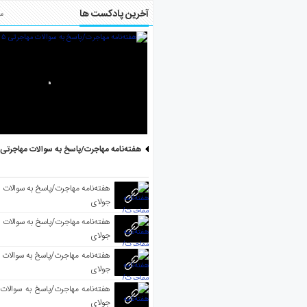
آخرین پادکست ها
مط
هفته‌نامه مهاجرت/پاسخ به سوالات مهاجرتی ۵ آگوست
جولای
جولای
جولای
جولای