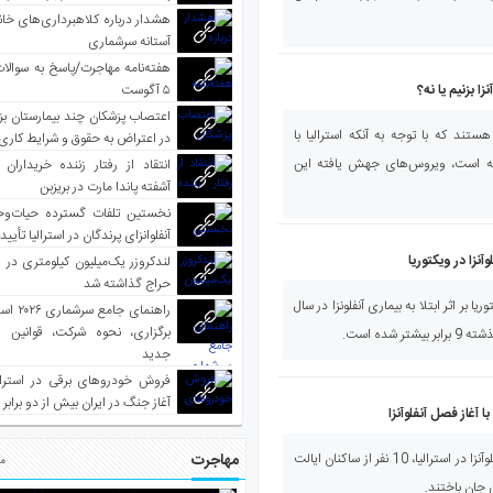
هشدار درباره کلاهبرداری‌های خانه‌
آستانه سرشماری
هفته‌نامه مهاجرت/پاسخ به سوالا
۵ آگوست
 بزنیم یا نه؟
اعتصاب پزشکان چند بیمارستان بز
ستند که با توجه به آنکه استرالیا با
در اعتراض به حقوق و شرایط کاری
واجه است، ویروس‌های جهش یافته این
انتقاد از رفتار زننده خریداران 
آشفته پاندا مارت در بریزبن
نخستین تلفات گسترده حیات‌وح
آنفلوانزای پرندگان در استرالیا تأیی
لندکروزر یک‌میلیون کیلومتری در و
حراج گذاشته شد
ا بر اثر ابتلا به بیماری آنفلونزا در سال
راهنمای جا
برگزاری، نحوه شرکت، قوانین و
شده است.
جدید
فروش خودروهای برقی در استرال
آغاز جنگ در ایران بیش از دو برابر
مهاجرت
صدای استرالیا - همزمان با آغاز فصل آنفلوآنزا در استرالیا، 10 نفر از ساکنان ایالت
مط
ی جان باختند.