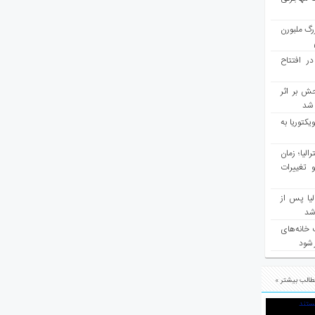
رگ ملبورن
در افتتاح
ش بر اثر
د شد
یکتوریا به
مع سرشماری ۲۰۲۶ استرالیا؛ زمان
 تغییرات
یا پس از
 شد
 خانه‌های
 شود
الب بیشتر »