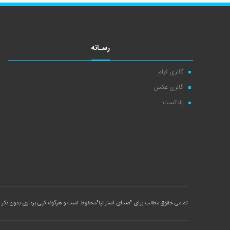
رسـانه
گالری فیلم
گالری عکس
پادکست
تمامی حقوق مطالب برای
"صدای استرالیا"
محفوظ است و هرگونه کپی برداری بدون ذکر م