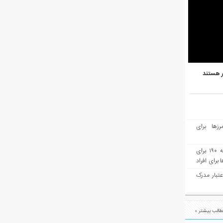
ر هستند
رزها برای
هفته‌نامه مهاجرت: صدور دعوتنامه ۱۹۰ برای
برای افراد
عتبار مدرک
الب بیشتر »