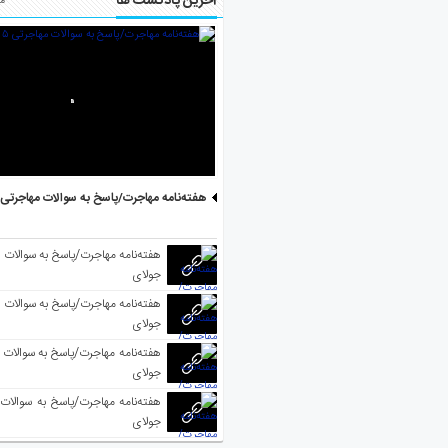
آخرین پادکست ها
مط
هفته‌نامه مهاجرت/پاسخ به سوالات مهاجرتی ۵ آگوست
جولای
جولای
جولای
جولای