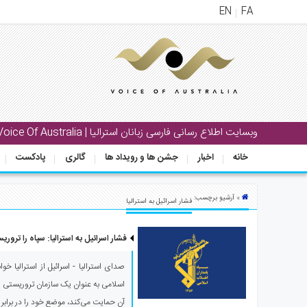
EN
FA
منوی
اصلی
خانه
بار
وبسایت اطلاع رسانی فارسی زبانان استرالیا | Voice Of Australia
جشن
خانه
اخبار
جشن ها و رویداد ها
گالری
پادکست
ها
و
رویداد
» آرشیو برچسب:
فشار اسرائیل به استرالیا
ها
فشار اسرائیل به استرالیا: سپاه را تروری
لری
پادکست
صدای استرالیا - اسرائیل از استرالیا خو
اسلامی به عنوان یک سازمان تروریستی و ت
نستنی
آن حمایت می‌کند، موضع خود را در برابر 