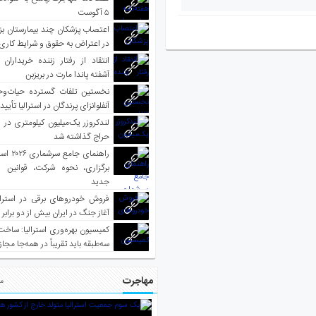
۵ آگوست
اعتصاب پزشکان چند بیمارستان بز
در اعتراض به حقوق و شرایط کاری
انتقاد از رفتار زننده خریداران 
آشفته پاندا مارت در بریزبن
نخستین تلفات گسترده حیات‌وح
آنفلوانزای پرندگان در استرالیا تأیی
لندکروزر یک‌میلیون کیلومتری در و
حراج گذاشته شد
راهنمای جا
برگزاری، نحوه شرکت، قوانین و
جدید
فروش خودروهای برقی در استرال
آغاز جنگ در ایران بیش از دو برابر
کمیسیون بهره‌وری استرالیا: ساخت
سه‌طبقه باید تقریباً در همه‌جا مجاز
مهاجرت
مط