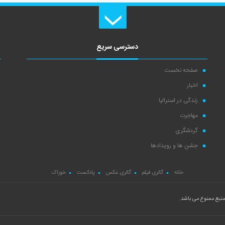
دسترسی سریع
صفحه نخست
اخبار
زندگی در استرالیا
مهاجرت
گردشگری
جشن ها و رویدادها
خانه
گالری فیلم
گالری عکس
پادکست
خوراک
نبع ممنوع می باشد.