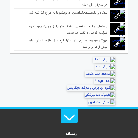
در استرالیا تأیید شد
لندکروزر یک‌میلیون کیلومتری در ویکتوریا به حراج گذاشته شد
راهنمای جامع سرشماری ۲۰۲۶ استرالیا؛ زمان برگزاری، نحوه
شرکت، قوانین و تغییرات جدید
فروش خودروهای برقی در استرالیا پس از آغاز جنگ در ایران
بیش از دو برابر شد
رسـانه