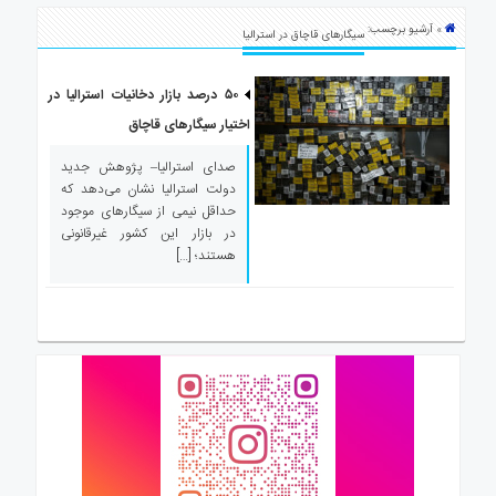
ی
» آرشیو برچسب:
استرالیا
سیگارهای قاچاق در استرالیا
درباره
ما
۵۰ درصد بازار دخانیات استرالیا در
اختیار سیگارهای قاچاق
ارتباط
با
صدای استرالیا– پژوهش جدید
ما
دولت استرالیا نشان می‌دهد که
حداقل نیمی از سیگارهای موجود
در بازار این کشور غیرقانونی
هستند؛ […]