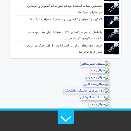
نخستین تلفات گسترده حیات‌وحش بر اثر آنفلوانزای پرندگان
در استرالیا تأیید شد
لندکروزر یک‌میلیون کیلومتری در ویکتوریا به حراج گذاشته شد
راهنمای جامع سرشماری ۲۰۲۶ استرالیا؛ زمان برگزاری، نحوه
شرکت، قوانین و تغییرات جدید
فروش خودروهای برقی در استرالیا پس از آغاز جنگ در ایران
بیش از دو برابر شد