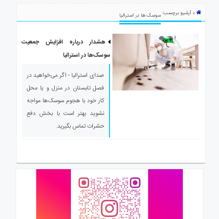
ی
» آرشیو برچسب:
استرالیا
سوسک ها در استرالیا
درباره
ما
هشدار درباره افزایش جمعیت
سوسک‌ها در استرالیا
ارتباط
با
صدای استرالیا - اگر می‌خواهید در
ما
فصل تابستان در منزل و یا محل
کار خود با هجوم سوسک‌ها مواجه
نشوید بهتر است با بخش دفع
حشرات تماس بگیرید.