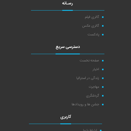
رسـانه
گالری فیلم
گالری عکس
پادکست
دسترسی سریع
صفحه نخست
اخبار
زندگی در استرالیا
مهاجرت
گردشگری
جشن ها و رویدادها
کاربری
ارتباط با ما