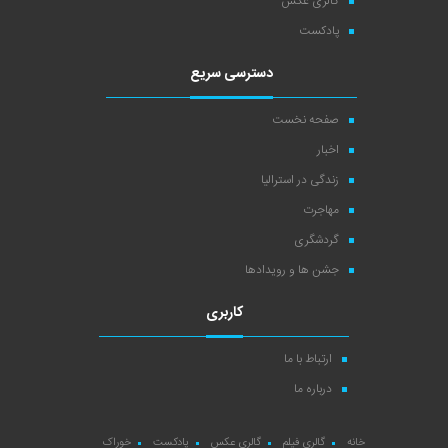
گالری عکس
پادکست
دسترسی سریع
صفحه نخست
اخبار
زندگی در استرالیا
مهاجرت
گردشگری
جشن ها و رویدادها
کاربری
ارتباط با ما
درباره ما
خانه
گالری فیلم
گالری عکس
پادکست
خوراک