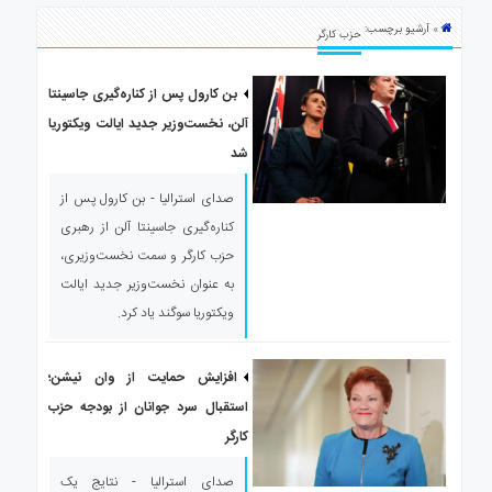
ی
» آرشیو برچسب:
استرالیا
حزب کارگر
درباره
ما
بن کارول پس از کناره‌گیری جاسینتا
آلن، نخست‌وزیر جدید ایالت ویکتوریا
ارتباط
با
شد
ما
صدای استرالیا - بن کارول پس از
کناره‌گیری جاسینتا آلن از رهبری
حزب کارگر و سمت نخست‌وزیری،
به عنوان نخست‌وزیر جدید ایالت
ویکتوریا سوگند یاد کرد.
افزایش حمایت از وان نیشن؛
استقبال سرد جوانان از بودجه حزب
کارگر
صدای استرالیا - نتایج یک