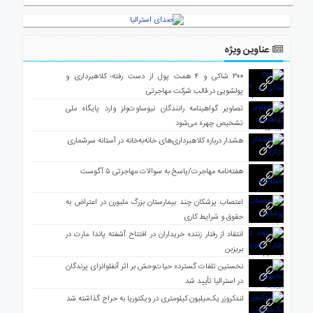
عناوین ویژه
۳۰۰ شاکی و ۴ همت پول از دست رفته؛ کلاهبرداری و
پولشویی در قالب شرکت مهاجرتی
تصاویر گواهینامه رانندگان نیوساوت‌ولز وارد پایگاه ملی
تشخیص چهره می‌شود
هشدار درباره کلاهبرداری‌های خانه‌به‌خانه در آستانه سرشماری
هفته‌نامه مهاجرت/پاسخ به سوالات مهاجرتی ۵ آگوست
اعتصاب پزشکان چند بیمارستان بزرگ ملبورن در اعتراض به
حقوق و شرایط کاری
انتقاد از رفتار زننده خریداران در افتتاح آشفته پاندا مارت در
بریزبن
نخستین تلفات گسترده حیات‌وحش بر اثر آنفلوانزای پرندگان
در استرالیا تأیید شد
لندکروزر یک‌میلیون کیلومتری در ویکتوریا به حراج گذاشته شد