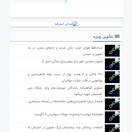
ی
استرالیا
درباره
ما
ارتباط
عناوین ویژه
با
ما
خداحافظ هوای خوب؛ باران شدید و بادهای مخرب در راه
ملبورن و سیدنی
ملبورن سومین شهر برتر جهان برای زندگی نسل Z
۳۰۰ شاکی و ۴ همت پول از دست رفته؛ کلاهبرداری و
پولشویی در قالب شرکت مهاجرتی
تصاویر گواهینامه رانندگان نیوساوت‌ولز وارد پایگاه ملی
تشخیص چهره می‌شود
هشدار درباره کلاهبرداری‌های خانه‌به‌خانه در آستانه سرشماری
هفته‌نامه مهاجرت/پاسخ به سوالات مهاجرتی ۵ آگوست
اعتصاب پزشکان چند بیمارستان بزرگ ملبورن در اعتراض به