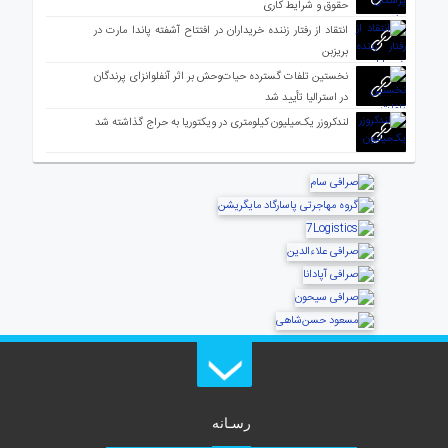
حقوق و شرایط کاری
انتقاد از رفتار زننده خریداران در افتتاح آشفته پاندا مارت در
بریزبن
نخستین تلفات گسترده حیات‌وحش بر اثر آنفلوانزای پرندگان
در استرالیا تأیید شد
لندکروزر یک‌میلیون کیلومتری در ویکتوریا به حراج گذاشته شد
رسـانه