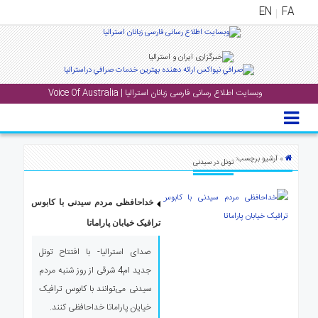
EN
FA
منوی
اصلی
وبسایت اطلاع رسانی فارسی زبانان استرالیا | Voice Of Australia
خانه
بار
جشن
» آرشیو برچسب:
تونل در سیدنی
ها
و
رویداد
خداحافظی مردم سیدنی با کابوس
ها
ترافیک خیابان پاراماتا
صدای استرالیا- با افتتاح تونل
لری
جدید ام4 شرقی از روز شنبه مردم
پادکست
سیدنی می‌توانند با کابوس ترافیک
خیایان پاراماتا خداحافظی کنند.
نستنی