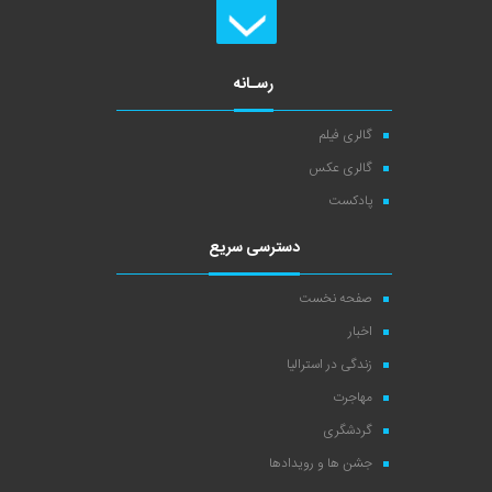
رسـانه
گالری فیلم
گالری عکس
پادکست
دسترسی سریع
صفحه نخست
اخبار
زندگی در استرالیا
مهاجرت
گردشگری
جشن ها و رویدادها