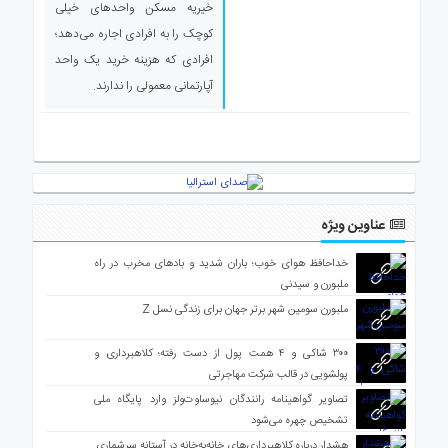
خیریه مسکن واحدهای خیلی
ی
استرالیا
کوچک را به افرادی اجاره می‌دهد؛
افرادی که هزینه خرید یک واحد
درباره
ما
آپارتمانی معمولی را ندارند.
ارتباط
با
ما
عناوین ویژه
خداحافظ هوای خوب؛ باران شدید و بادهای مخرب در راه
ملبورن و سیدنی
ملبورن سومین شهر برتر جهان برای زندگی نسل Z
۳۰۰ شاکی و ۴ همت پول از دست رفته؛ کلاهبرداری و
پولشویی در قالب شرکت مهاجرتی
تصاویر گواهینامه رانندگان نیوساوت‌ولز وارد پایگاه ملی
تشخیص چهره می‌شود
هشدار درباره کلاهبرداری‌های خانه‌به‌خانه در آستانه سرشماری