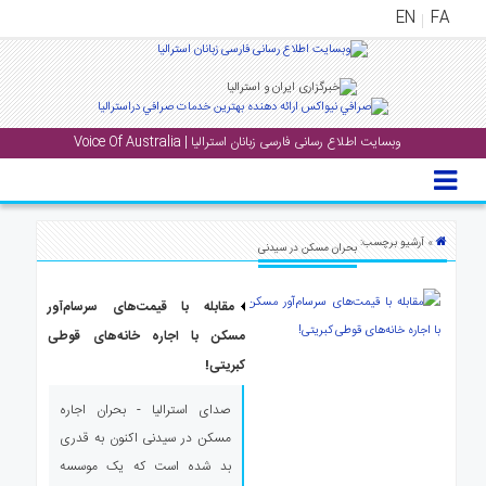
EN
FA
منوی
اصلی
وبسایت اطلاع رسانی فارسی زبانان استرالیا | Voice Of Australia
خانه
بار
جشن
» آرشیو برچسب:
بحران مسکن در سیدنی
ها
و
مقابله با قیمت‌های سرسام‌آور
رویداد
ها
مسکن با اجاره خانه‌‌های قوطی
کبریتی!
لری
صدای استرالیا - بحران اجاره
پادکست
مسکن در سیدنی اکنون به قدری
بد شده است که یک موسسه
نستنی