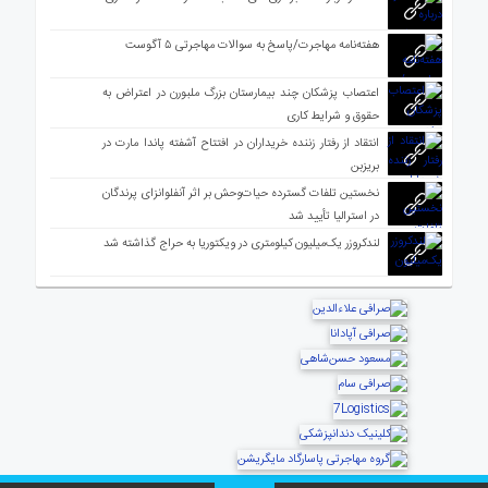
هفته‌نامه مهاجرت/پاسخ به سوالات مهاجرتی ۵ آگوست
اعتصاب پزشکان چند بیمارستان بزرگ ملبورن در اعتراض به
حقوق و شرایط کاری
انتقاد از رفتار زننده خریداران در افتتاح آشفته پاندا مارت در
بریزبن
نخستین تلفات گسترده حیات‌وحش بر اثر آنفلوانزای پرندگان
در استرالیا تأیید شد
لندکروزر یک‌میلیون کیلومتری در ویکتوریا به حراج گذاشته شد