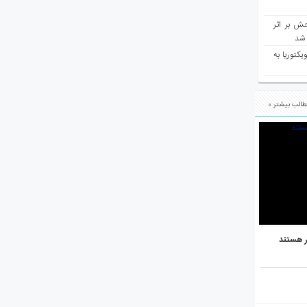
ش بر اثر
د شد
یکتوریا به
الب بیشتر »
ر هستند