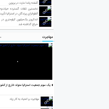
آشفته پاندا مارت در بریزبن
نخستین تلفات گسترده حیات‌وح
آنفلوانزای پرندگان در استرالیا تأیی
لندکروزر یک‌میلیون کیلومتری در و
حراج گذاشته شد
مهاجرت
مط
یک سوم جمعیت استرالیا متولد خارج از کشو
مهاجرت و اعتیاد به کار زیاد