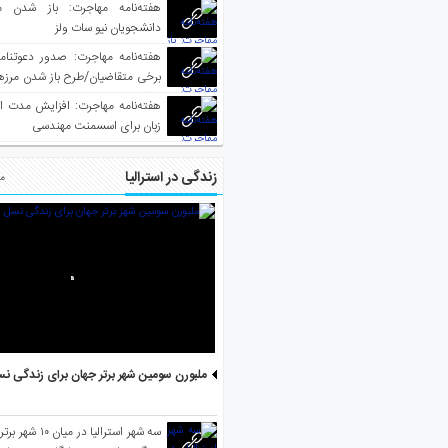
هفته‌نامه مهاجرت: باز شدن م
دانشجویان نیو سات ولز
برخی متقاضیان/طرح باز شدن مرزها 
واکسینه شده
هفته‌نامه مهاجرت: افزایش مدت ا
زبان برای اسسمنت مهندسی
زندگی در استرالیا
مط
ملبورن سومین شهر برتر جهان برای زندگی نس
سه شهر استرالیا در 