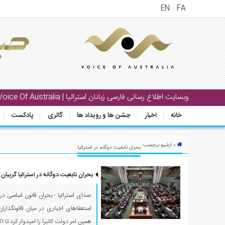
EN
FA
منوی
اصلی
خانه
بار
وبسایت اطلاع رسانی فارسی زبانان استرالیا | Voice Of Australia
جشن
خانه
اخبار
جشن ها و رویداد ها
گالری
پادکست
ها
و
رویداد
» آرشیو برچسب:
بحران تابعیت دوگانه در استرالیا
ها
بحران تابعیت دوگانه در استرالیا گریبا
لری
پادکست
صدای استرالیا - بحران قانون اساسی در
استعفاهای اجباری در میان قانونگذاران
نستنی
همین امر دولت کانبرا را امیدوار کرد تا 