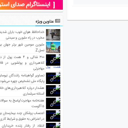
عناوین ویژه
خداحافظ هوای خوب؛ باران شدید 
مخرب در راه ملبورن و سیدنی
ملبورن سومین شهر برتر جهان بر
نسل Z
۳۰۰ شاکی و ۴ همت پول 
کلاهبرداری و پولشویی در قا
مهاجرتی
تصاویر گواهینامه رانندگان نیوساو
پایگاه ملی تشخیص چهره می‌شود
هشدار درباره کلاهبرداری‌های خانه‌
آستانه سرشماری
هفته‌نامه مهاجرت/پاسخ به سوالا
۵ آگوست
اعتصاب پزشکان چند بیمارستان بز
در اعتراض به حقوق و شرایط کاری
انتقاد از رفتار زننده خریداران 