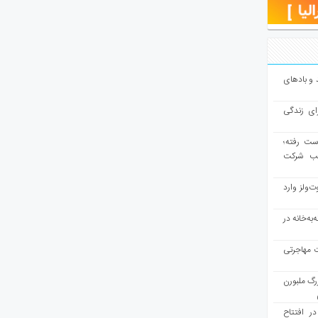
و بادهای
ای زندگی
از دست رفته؛
لب شرکت
ت‌ولز وارد
به‌خانه در
ت مهاجرتی
رگ ملبورن
در افتتاح