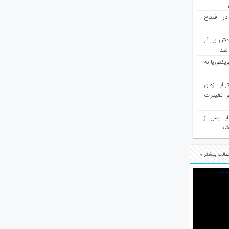
در افتتاح
ش بر اثر
د شد
یکتوریا به
مع سرشماری ۲۰۲۶ استرالیا؛ زمان
 تغییرات
یا پس از
 شد
الب بیشتر »