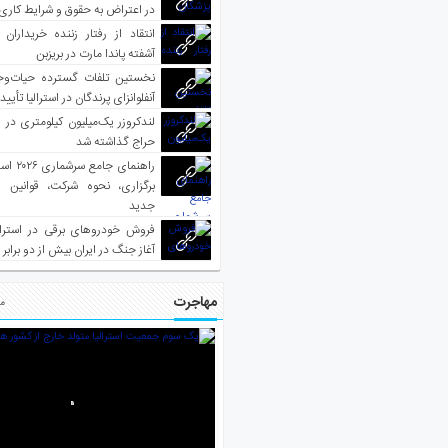
در اعتراض به حقوق و شرایط کاری
انتقاد از رفتار زننده خریداران 
آشفته پاندا مارت در بریزبن
نخستین تلفات گسترده حیات‌وح
آنفلوانزای پرندگان در استرالیا تأیی
لندکروزر یک‌میلیون کیلومتری در و
حراج گذاشته شد
راهنمای جا
برگزاری، نحوه شرکت، قوانین و
جدید
فروش خودروهای برقی در استرال
آغاز جنگ در ایران بیش از دو برابر
مهاجرت
مط