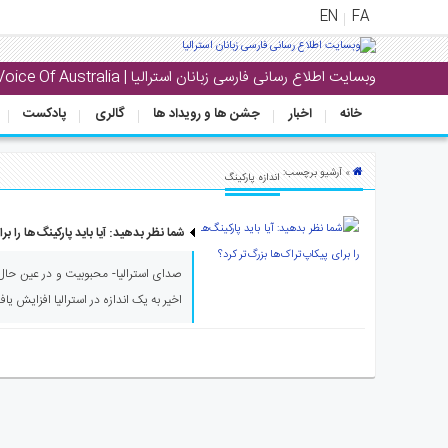
EN
FA
وبسایت اطلاع رسانی فارسی زبانان استرالیا | Voice Of Australia
منوی
اصلی
خانه
اخبار
جشن ها و رویداد ها
گالری
پادکست
خانه
» آرشیو برچسب:
اندازه پارکینگ
بار
جشن
شما نظر بدهید: آیا باید پارکینگ‌ها را بر
ها
و
صدای استرالیا- محبوبیت و در عین حال ت
رویداد
اخیر به یک اندازه در استرالیا افزایش یا
ها
لری
پادکست
نستنی