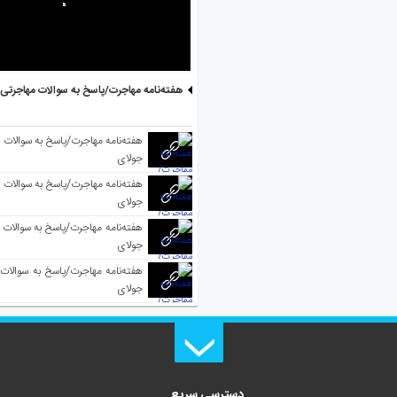
هفته‌نامه مهاجرت/پاسخ به سوالات مهاجرتی ۵ آگوست
جولای
جولای
جولای
جولای
دسترسی سریع