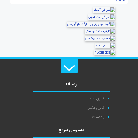
رسـانه
گالری فیلم
گالری عکس
پادکست
دسترسی سریع