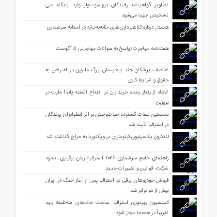
تصاویر گواهینامه رانندگان نیوساوت‌ولز وارد پایگاه ملی
تشخیص چهره می‌شود
هشدار درباره کلاهبرداری‌های خانه‌به‌خانه در آستانه سرشماری
هفته‌نامه مهاجرت/پاسخ به سوالات مهاجرتی ۵ آگوست
اعتصاب پزشکان چند بیمارستان بزرگ ملبورن در اعتراض به
حقوق و شرایط کاری
انتقاد از رفتار زننده خریداران در افتتاح آشفته پاندا مارت در
بریزبن
نخستین تلفات گسترده حیات‌وحش بر اثر آنفلوانزای پرندگان
در استرالیا تأیید شد
لندکروزر یک‌میلیون کیلومتری در ویکتوریا به حراج گذاشته شد
راهنمای جامع سرشماری ۲۰۲۶ استرالیا؛ زمان برگزاری، نحوه
شرکت، قوانین و تغییرات جدید
فروش خودروهای برقی در استرالیا پس از آغاز جنگ در ایران
بیش از دو برابر شد
کمیسیون بهره‌وری استرالیا: ساخت خانه‌های سه‌طبقه باید
تقریباً در همه‌جا مجاز شود