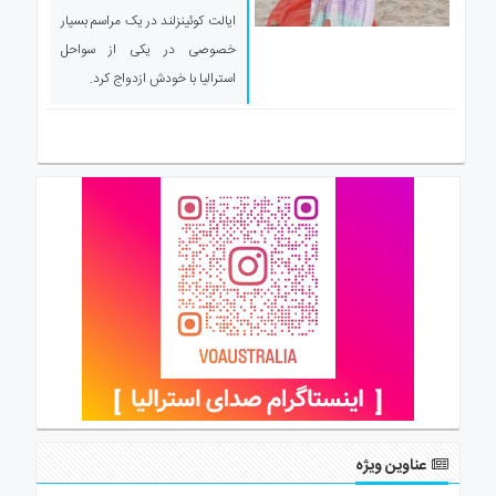
ی
ایالت کوئینزلند در یک مراسم بسیار
استرالیا
خصوصی در یکی از سواحل
درباره
استرالیا با خودش ازدواج کرد.
ما
ارتباط
با
ما
عناوین ویژه