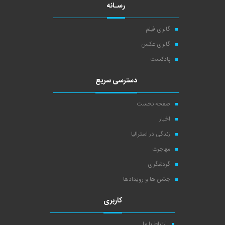
رسـانه
گالری فیلم
گالری عکس
پادکست
دسترسی سریع
صفحه نخست
اخبار
زندگی در استرالیا
مهاجرت
گردشگری
جشن ها و رویدادها
کاربری
ارتباط با ما