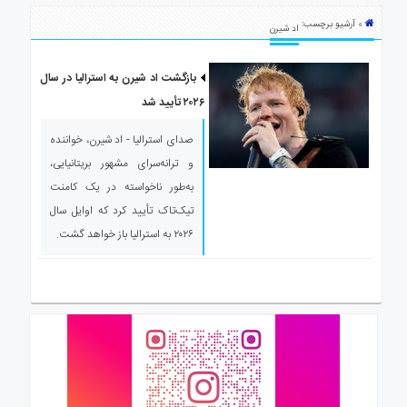
ی
» آرشیو برچسب:
استرالیا
اد شیرن
درباره
ما
بازگشت اد شیرن به استرالیا در سال
۲۰۲۶ تأیید شد
ارتباط
با
صدای استرالیا - اد شیرن، خواننده
ما
و ترانه‌سرای مشهور بریتانیایی،
به‌طور ناخواسته در یک کامنت
تیک‌تاک تأیید کرد که اوایل سال
۲۰۲۶ به استرالیا باز خواهد گشت.