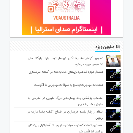
عناوین ویژه
تصاویر گواهینامه رانندگان نیوساوت‌ولز وارد پایگاه ملی
تشخیص چهره می‌شود
هشدار درباره کلاهبرداری‌های خانه‌به‌خانه در آستانه سرشماری
هفته‌نامه مهاجرت/پاسخ به سوالات مهاجرتی ۵ آگوست
اعتصاب پزشکان چند بیمارستان بزرگ ملبورن در اعتراض به
حقوق و شرایط کاری
انتقاد از رفتار زننده خریداران در افتتاح آشفته پاندا مارت در
بریزبن
نخستین تلفات گسترده حیات‌وحش بر اثر آنفلوانزای پرندگان
در استرالیا تأیید شد