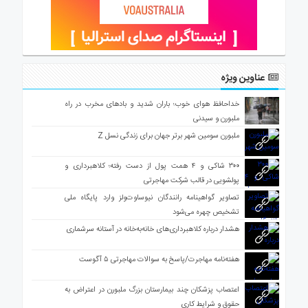
عناوین ویژه
خداحافظ هوای خوب؛ باران شدید و بادهای مخرب در راه
ملبورن و سیدنی
ملبورن سومین شهر برتر جهان برای زندگی نسل Z
۳۰۰ شاکی و ۴ همت پول از دست رفته؛ کلاهبرداری و
پولشویی در قالب شرکت مهاجرتی
تصاویر گواهینامه رانندگان نیوساوت‌ولز وارد پایگاه ملی
تشخیص چهره می‌شود
هشدار درباره کلاهبرداری‌های خانه‌به‌خانه در آستانه سرشماری
هفته‌نامه مهاجرت/پاسخ به سوالات مهاجرتی ۵ آگوست
اعتصاب پزشکان چند بیمارستان بزرگ ملبورن در اعتراض به
حقوق و شرایط کاری