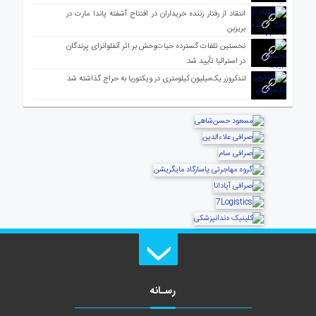
انتقاد از رفتار زننده خریداران در افتتاح آشفته پاندا مارت در
بریزبن
نخستین تلفات گسترده حیات‌وحش بر اثر آنفلوانزای پرندگان
در استرالیا تأیید شد
لندکروزر یک‌میلیون کیلومتری در ویکتوریا به حراج گذاشته شد
رسـانه