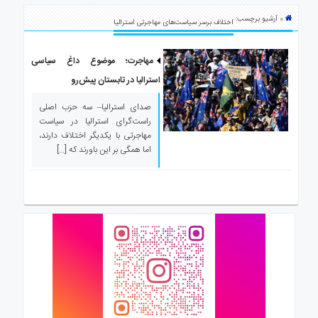
ی
» آرشیو برچسب:
استرالیا
اختلاف برسر سیاست‌های مهاجرتی استرالیا
درباره
ما
مهاجرت؛ موضوع داغ سیاسی
استرالیا در تابستان پیش‌رو
ارتباط
با
صدای استرالیا– سه حزب اصلی
ما
راست‌گرای استرالیا در سیاست
مهاجرتی با یکدیگر اختلاف دارند،
اما همگی بر این باورند که […]